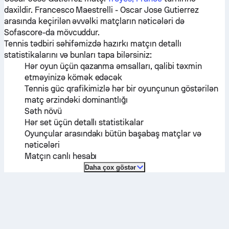
daxildir.
Francesco Maestrelli
-
Oscar Jose Gutierrez
arasında keçirilən əvvəlki matçların nəticələri də
Sofascore-da mövcuddur.
Tennis tədbiri səhifəmizdə hazırkı matçın detallı
statistikalarını və bunları tapa bilərsiniz:
Hər oyun üçün qazanma əmsalları, qalibi təxmin
etməyinizə kömək edəcək
Tennis güc qrafikimizlə hər bir oyunçunun göstərilən
matç ərzindəki dominantlığı
Səth növü
Hər set üçün detallı statistikalar
Oyunçular arasındakı bütün başabaş matçlar və
nəticələri
Matçın canlı hesabı
Daha çox göstər