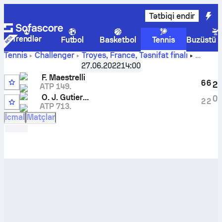
Tətbiqi endir
Trendlər
Futbol
Basketbol
Tennis
Buzüstü 
Tennis
Challenger
Troyes, France
,
Təsnifat finalı
Francesco Maestrelli
-
Oscar Jose Gutierrez
canlı hesabı
27.06.2022
14:00
və başabaş mübarizə nəticələri
F. Maestrelli
6
6
2
ATP 149.
6
O. J. Gutierrez
0
2
2
ATP 713.
8
İcmal
Matçlar