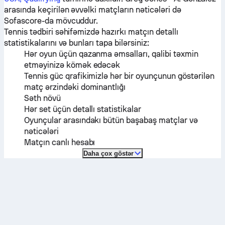
arasında keçirilən əvvəlki matçların nəticələri də
Sofascore-da mövcuddur.
Tennis tədbiri səhifəmizdə hazırkı matçın detallı
statistikalarını və bunları tapa bilərsiniz:
Hər oyun üçün qazanma əmsalları, qalibi təxmin
etməyinizə kömək edəcək
Tennis güc qrafikimizlə hər bir oyunçunun göstərilən
matç ərzindəki dominantlığı
Səth növü
Hər set üçün detallı statistikalar
Oyunçular arasındakı bütün başabaş matçlar və
nəticələri
Matçın canlı hesabı
Daha çox göstər