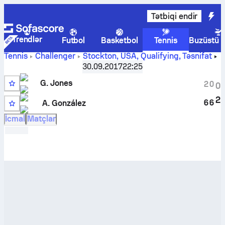
Tətbiqi endir
Trendlər
Futbol
Basketbol
Tennis
Buzüstü 
Tennis
Challenger
Stockton, USA, Qualifying
,
Təsnifat
Greg Jones
-
A. González
canlı hesabı və başabaş
30.09.2017
22:25
mübarizə nəticələri
G. Jones
2
0
0
2
6
6
A. González
6
İcmal
Matçlar