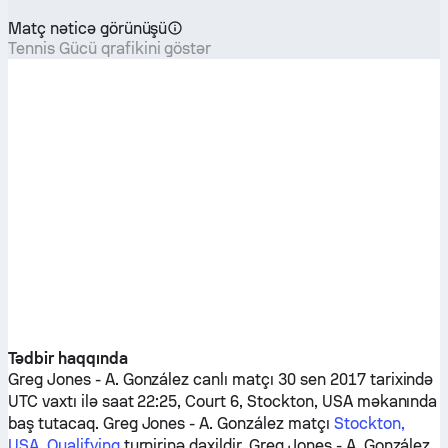
Matç nəticə görünüşü
Tennis Gücü qrafikini göstər
Tədbir haqqında
Greg Jones
-
A. González
canlı matçı 30 sen 2017 tarixində
UTC vaxtı ilə saat 22:25, Court 6, Stockton, USA məkanında
baş tutacaq.
Greg Jones
-
A. González
matçı
Stockton,
USA, Qualifying
turnirinə daxildir.
Greg Jones
-
A. González