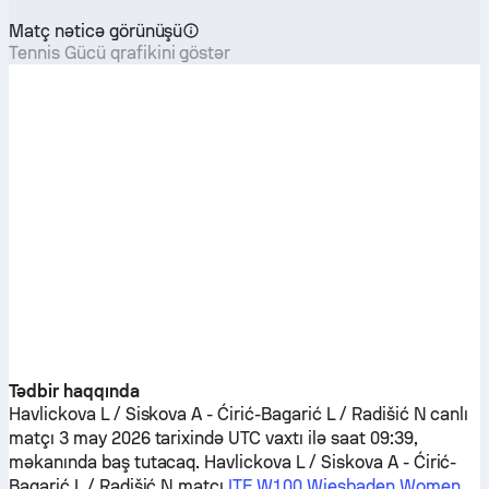
Matç nəticə görünüşü
Tennis Gücü qrafikini göstər
Tədbir haqqında
Havlickova L / Siskova A
-
Ćirić-Bagarić L / Radišić N
canlı
matçı 3 may 2026 tarixində UTC vaxtı ilə saat 09:39,
məkanında baş tutacaq.
Havlickova L / Siskova A
-
Ćirić-
Bagarić L / Radišić N
matçı
ITF W100 Wiesbaden Women