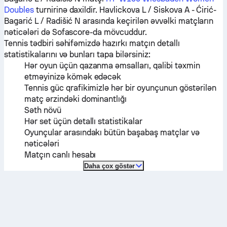
Doubles
turnirinə daxildir.
Havlickova L / Siskova A
-
Ćirić-
Bagarić L / Radišić N
arasında keçirilən əvvəlki matçların
nəticələri də Sofascore-da mövcuddur.
Tennis tədbiri səhifəmizdə hazırkı matçın detallı
statistikalarını və bunları tapa bilərsiniz:
Hər oyun üçün qazanma əmsalları, qalibi təxmin
etməyinizə kömək edəcək
Tennis güc qrafikimizlə hər bir oyunçunun göstərilən
matç ərzindəki dominantlığı
Səth növü
Hər set üçün detallı statistikalar
Oyunçular arasındakı bütün başabaş matçlar və
nəticələri
Matçın canlı hesabı
Daha çox göstər