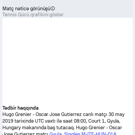
Matç nəticə görünüşü
Tennis Gücü qrafikini göstər
Tədbir haqqında
Hugo Grenier
-
Oscar Jose Gutierrez
canlı matçı 30 may
2019 tarixində UTC vaxtı ilə saat 08:00, Court 1, Gyula,
Hungary məkanında baş tutacaq.
Hugo Grenier
-
Oscar
Jose Gutierrez
matçı
Gyula, Singles M-ITF-HUN-01A