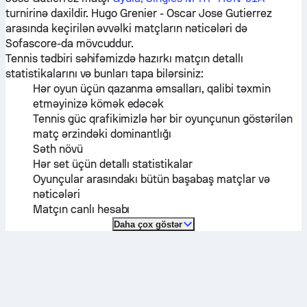
turnirinə daxildir.
Hugo Grenier
-
Oscar Jose Gutierrez
arasında keçirilən əvvəlki matçların nəticələri də
Sofascore-da mövcuddur.
Tennis tədbiri səhifəmizdə hazırkı matçın detallı
statistikalarını və bunları tapa bilərsiniz:
Hər oyun üçün qazanma əmsalları, qalibi təxmin
etməyinizə kömək edəcək
Tennis güc qrafikimizlə hər bir oyunçunun göstərilən
matç ərzindəki dominantlığı
Səth növü
Hər set üçün detallı statistikalar
Oyunçular arasındakı bütün başabaş matçlar və
nəticələri
Matçın canlı hesabı
Daha çox göstər