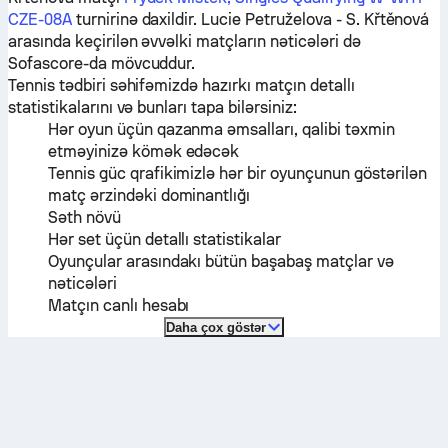
CZE-08A
turnirinə daxildir.
Lucie Petruželova
-
S. Křtěnová
arasında keçirilən əvvəlki matçların nəticələri də
Sofascore-da mövcuddur.
Tennis tədbiri səhifəmizdə hazırkı matçın detallı
statistikalarını və bunları tapa bilərsiniz:
Hər oyun üçün qazanma əmsalları, qalibi təxmin
etməyinizə kömək edəcək
Tennis güc qrafikimizlə hər bir oyunçunun göstərilən
matç ərzindəki dominantlığı
Səth növü
Hər set üçün detallı statistikalar
Oyunçular arasındakı bütün başabaş matçlar və
nəticələri
Matçın canlı hesabı
Daha çox göstər