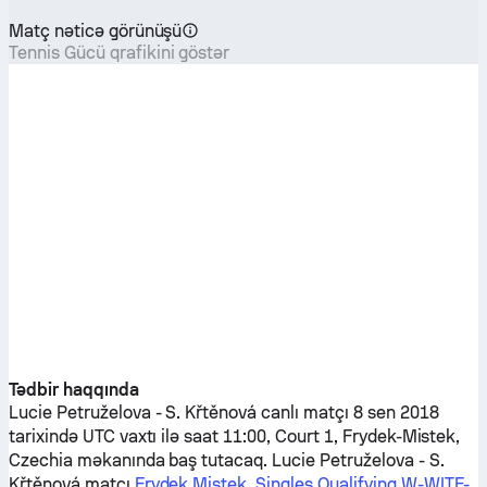
Matç nəticə görünüşü
Tennis Gücü qrafikini göstər
Tədbir haqqında
Lucie Petruželova
-
S. Křtěnová
canlı matçı 8 sen 2018
tarixində UTC vaxtı ilə saat 11:00, Court 1, Frydek-Mistek,
Czechia məkanında baş tutacaq.
Lucie Petruželova
-
S.
Křtěnová
matçı
Frydek Mistek, Singles Qualifying W-WITF-