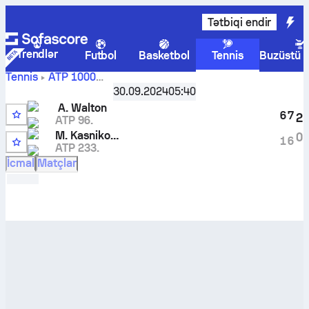
Tətbiqi endir
Trendlər
Futbol
Basketbol
Tennis
Buzüstü 
Tennis
ATP
1000
Shanghai, China, Qualifying
,
1. təsnifat mərhələsi
30.09.2024
05:40
Adam Walton
-
Maks Kasnikowski
canlı hesabı və başabaş
A. Walton
mübarizə nəticələri
6
7
2
ATP 96.
3
M. Kasnikowski
0
1
6
ATP 233.
İcmal
Matçlar