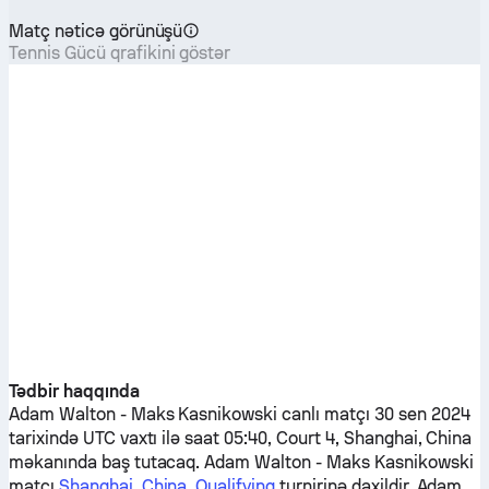
Matç nəticə görünüşü
Tennis Gücü qrafikini göstər
Tədbir haqqında
Adam Walton
-
Maks Kasnikowski
canlı matçı 30 sen 2024
tarixində UTC vaxtı ilə saat 05:40, Court 4, Shanghai, China
məkanında baş tutacaq.
Adam Walton
-
Maks Kasnikowski
matçı
Shanghai, China, Qualifying
turnirinə daxildir.
Adam