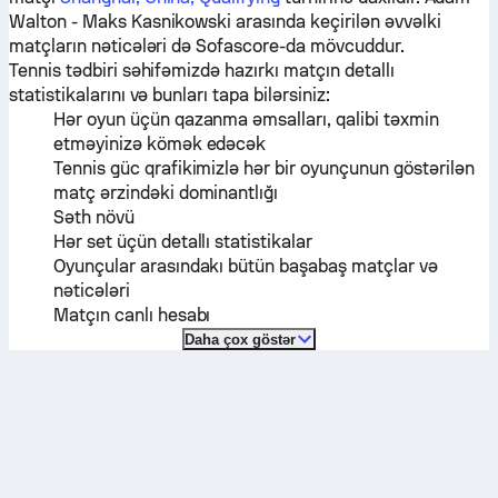
Walton
-
Maks Kasnikowski
arasında keçirilən əvvəlki
matçların nəticələri də Sofascore-da mövcuddur.
Tennis tədbiri səhifəmizdə hazırkı matçın detallı
statistikalarını və bunları tapa bilərsiniz:
Hər oyun üçün qazanma əmsalları, qalibi təxmin
etməyinizə kömək edəcək
Tennis güc qrafikimizlə hər bir oyunçunun göstərilən
matç ərzindəki dominantlığı
Səth növü
Hər set üçün detallı statistikalar
Oyunçular arasındakı bütün başabaş matçlar və
nəticələri
Matçın canlı hesabı
Daha çox göstər