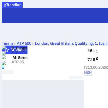
Trendlər
Tennis
ATP
500
London, Great Britain, Qualifying
,
1. təsn
nəticələri
D. Evans
SEVIMLI
5
6
1
1
ATP 777.
M. Giron
2
7
2
6
ATP 85.
6
13.06.2026
H2H