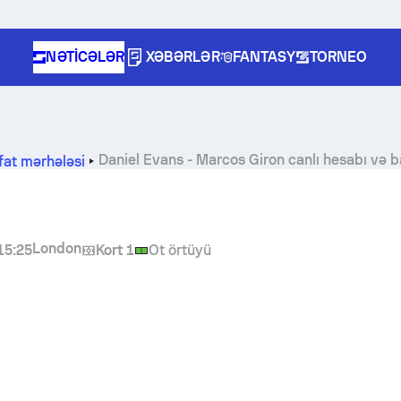
NƏTICƏLƏR
XƏBƏRLƏR
FANTASY
TORNEO
Daniel Evans
-
Marcos Giron
canlı hesabı və 
ifat mərhələsi
London
15:25
Kort 1
Ot örtüyü