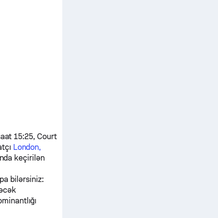
saat 15:25, Court
tçı
London,
nda keçirilən
pa bilərsiniz:
dəcək
ominantlığı