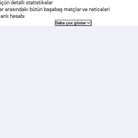
üçün detallı statistikalar
r arasındakı bütün başabaş matçlar və nəticələri
anlı hesabı
Daha çox göstər