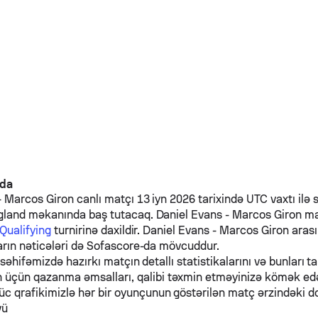
nda
-
Marcos Giron
canlı matçı 13 iyn 2026 tarixində UTC vaxtı ilə 
ngland məkanında baş tutacaq.
Daniel Evans
-
Marcos Giron
ma
 Qualifying
turnirinə daxildir.
Daniel Evans
-
Marcos Giron
arası
arın nəticələri də Sofascore-da mövcuddur.
 səhifəmizdə hazırkı matçın detallı statistikalarını və bunları ta
n üçün qazanma əmsalları, qalibi təxmin etməyinizə kömək e
üc qrafikimizlə hər bir oyunçunun göstərilən matç ərzindəki d
vü