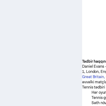
Tədbir haqqı
Daniel Evans
1, London, E
Great Britain,
əvvəlki matçl
Tennis tədbiri
Hər oyu
Tennis g
Səth nö