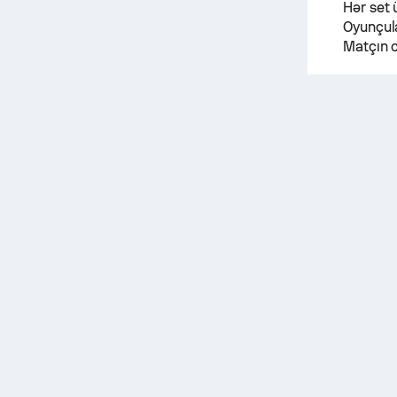
Hər set 
Oyunçula
Matçın c