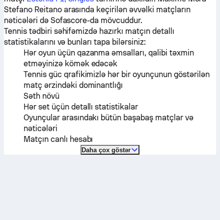
Stefano Reitano
arasında keçirilən əvvəlki matçların
nəticələri də Sofascore-da mövcuddur.
Tennis tədbiri səhifəmizdə hazırkı matçın detallı
statistikalarını və bunları tapa bilərsiniz:
Hər oyun üçün qazanma əmsalları, qalibi təxmin
etməyinizə kömək edəcək
Tennis güc qrafikimizlə hər bir oyunçunun göstərilən
matç ərzindəki dominantlığı
Səth növü
Hər set üçün detallı statistikalar
Oyunçular arasındakı bütün başabaş matçlar və
nəticələri
Matçın canlı hesabı
Daha çox göstər