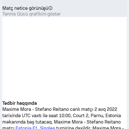
Matç nəticə görünüşü
Tennis Gücü qrafikini göstər
Tədbir haqqında
Maxime Mora
-
Stefano Reitano
canlı matçı 2 avq 2022
tarixində UTC vaxtı ilə saat 10:00, Court 2, Parnu, Estonia
məkanında baş tutacaq.
Maxime Mora
-
Stefano Reitano
matçı
Estonia F1, Singles
turnirinə daxildir.
Maxime Mora
-