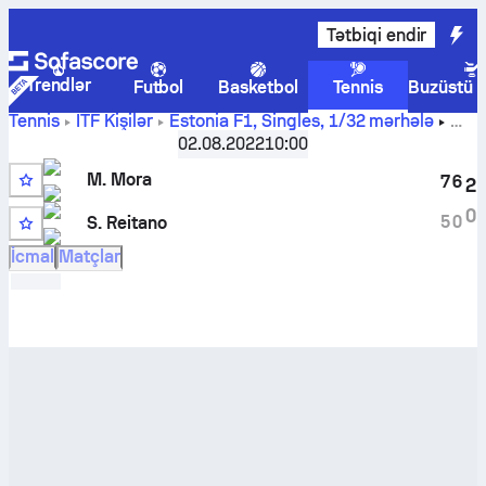
Tətbiqi endir
Trendlər
Futbol
Basketbol
Tennis
Buzüstü 
Tennis
ITF Kişilər
Estonia F1, Singles
,
1/32 mərhələ
Maxime Mora
-
Stefano Reitano
canlı hesabı və başabaş
02.08.2022
10:00
mübarizə nəticələri
M. Mora
7
6
2
0
5
0
S. Reitano
İcmal
Matçlar