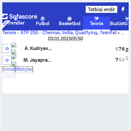
Tətbiqi endir
Trendlər
Futbol
Basketbol
Tennis
Buzüstü 
Tennis
ATP
250
Chennai, India, Qualifying
,
Təsnifat
Alexander Kudryavtsev
-
Mohit Mayur Jayaprakash
canlı
03.01.2015
05:50
hesabı və başabaş mübarizə nəticələri
A. Kudryavtsev
6
7
6
2
2
1
7
5
2
M. Jayaprakash
İcmal
Matçlar