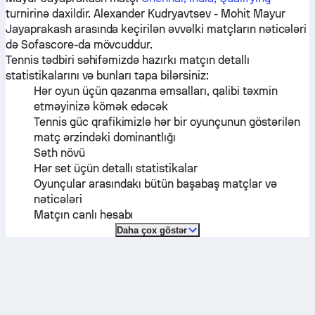
turnirinə daxildir.
Alexander Kudryavtsev
-
Mohit Mayur
Jayaprakash
arasında keçirilən əvvəlki matçların nəticələri
də Sofascore-da mövcuddur.
Tennis tədbiri səhifəmizdə hazırkı matçın detallı
statistikalarını və bunları tapa bilərsiniz:
Hər oyun üçün qazanma əmsalları, qalibi təxmin
etməyinizə kömək edəcək
Tennis güc qrafikimizlə hər bir oyunçunun göstərilən
matç ərzindəki dominantlığı
Səth növü
Hər set üçün detallı statistikalar
Oyunçular arasındakı bütün başabaş matçlar və
nəticələri
Matçın canlı hesabı
Daha çox göstər