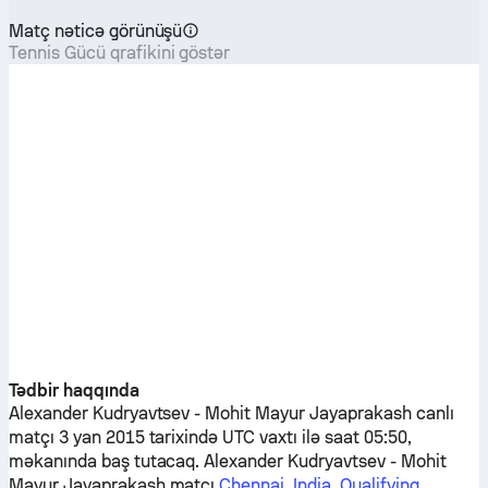
Matç nəticə görünüşü
Tennis Gücü qrafikini göstər
Tədbir haqqında
Alexander Kudryavtsev
-
Mohit Mayur Jayaprakash
canlı
matçı 3 yan 2015 tarixində UTC vaxtı ilə saat 05:50,
məkanında baş tutacaq.
Alexander Kudryavtsev
-
Mohit
Mayur Jayaprakash
matçı
Chennai, India, Qualifying