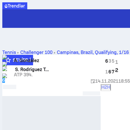
Trendlər
Tennis
Challenger
100
Campinas, Brazil, Qualifying
,
1/16
başabaş mübarizə nəticələri
SEVIMLI
A. González
6
3
5
1
S. Rodriguez Taverna
2
1
6
7
ATP 394.
6
14.11.2021
18:55
H2H