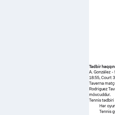
Tədbir haqqı
A. González
-
18:55, Court 
Taverna
matç
Rodriguez Ta
mövcuddur.
Tennis tədbiri
Hər oyu
Tennis g