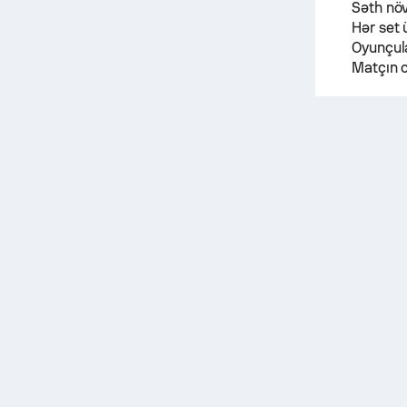
Səth nö
Hər set 
Oyunçula
Matçın c