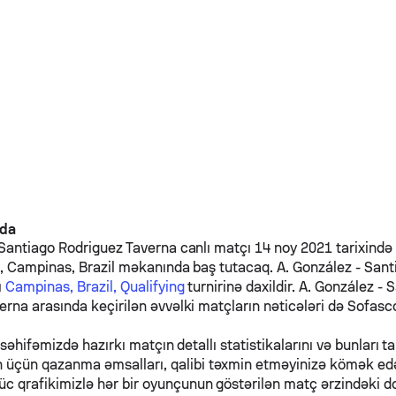
nda
Santiago Rodriguez Taverna
canlı matçı 14 noy 2021 tarixində 
3, Campinas, Brazil məkanında baş tutacaq.
A. González
-
Sant
ı
Campinas, Brazil, Qualifying
turnirinə daxildir.
A. González
-
S
verna
arasında keçirilən əvvəlki matçların nəticələri də Sofasc
 səhifəmizdə hazırkı matçın detallı statistikalarını və bunları ta
n üçün qazanma əmsalları, qalibi təxmin etməyinizə kömək e
üc qrafikimizlə hər bir oyunçunun göstərilən matç ərzindəki d