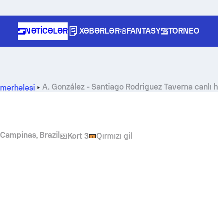
NƏTICƏLƏR
XƏBƏRLƏR
FANTASY
TORNEO
A. González
-
Santiago Rodriguez Taverna
canlı 
 mərhələsi
Campinas, Brazil
Kort 3
Qırmızı gil