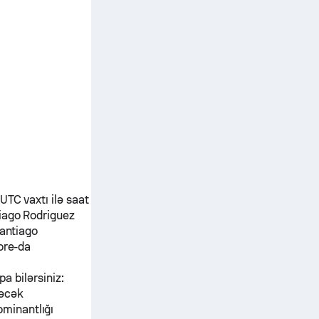
UTC vaxtı ilə saat
iago Rodriguez
antiago
ore-da
pa bilərsiniz:
dəcək
ominantlığı