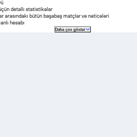
vü
üçün detallı statistikalar
r arasındakı bütün başabaş matçlar və nəticələri
anlı hesabı
Daha çox göstər