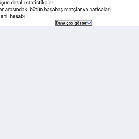
üçün detallı statistikalar
r arasındakı bütün başabaş matçlar və nəticələri
anlı hesabı
Daha çox göstər