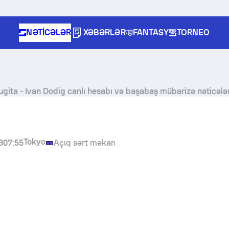
NƏTICƏLƏR
XƏBƏRLƏR
FANTASY
TORNEO
ugita
-
Ivan Dodig
canlı hesabı və başabaş mübarizə nəticələr
Tokyo
3
07:55
Açıq sərt məkan