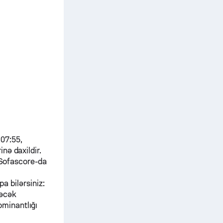
 07:55,
inə daxildir.
 Sofascore-da
pa bilərsiniz:
dəcək
ominantlığı