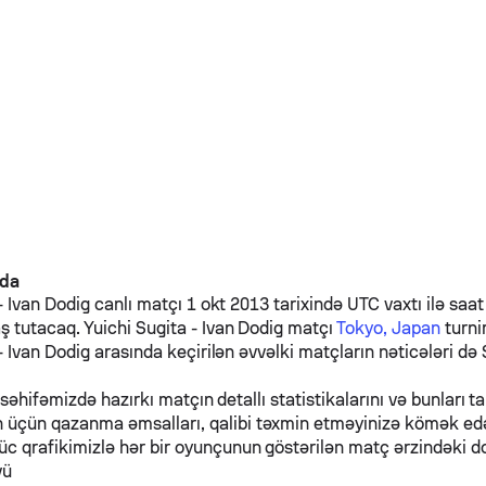
nda
-
Ivan Dodig
canlı matçı 1 okt 2013 tarixində UTC vaxtı ilə saat
ş tutacaq.
Yuichi Sugita
-
Ivan Dodig
matçı
Tokyo, Japan
turnir
-
Ivan Dodig
arasında keçirilən əvvəlki matçların nəticələri də
 səhifəmizdə hazırkı matçın detallı statistikalarını və bunları ta
n üçün qazanma əmsalları, qalibi təxmin etməyinizə kömək e
üc qrafikimizlə hər bir oyunçunun göstərilən matç ərzindəki d
vü