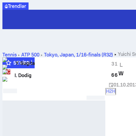
Trendlər
Yuichi S
Tennis
ATP
500
Tokyo, Japan
,
1/16-finals (R32)
SEVIMLI
Y. Sugita
3
1
L
WC
W
6
6
I. Dodig
01.10.201
H2H