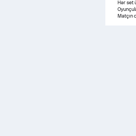
Hər set 
Oyunçula
Matçın c