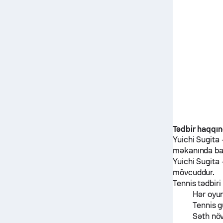
Tədbir haqqı
Yuichi Sugita
məkanında ba
Yuichi Sugita
mövcuddur.
Tennis tədbiri
Hər oyu
Tennis g
Səth nö