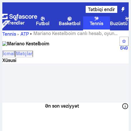
Tətbiqi endir
Trendlər
Futbol
Basketbol
Tennis
Buzüstü 
Mariano Kestelboim canlı hesab, oyun
Tennis
ATP
təqvimi və nəticələr
Mariano Kestelboim
649
İcmal
Matçlar
Xüsusi
Ən son vəziyyət