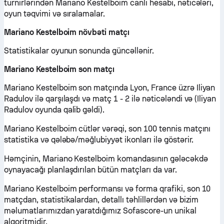
turnirlərindən Mariano Kestelboim canlı hesabı, nəticələri,
oyun təqvimi və sıralamalar.
Mariano Kestelboim növbəti matçı
Statistikalar oyunun sonunda güncəllənir.
Mariano Kestelboim son matçı
Mariano Kestelboim son matçında Lyon, France üzrə Iliyan
Radulov ilə qarşılaşdı və matç 1 - 2 ilə nəticələndi və (Iliyan
Radulov oyunda qalib gəldi).
Mariano Kestelboim cütlər vərəqi, son 100 tennis matçını
statistika və qələbə/məğlubiyyət ikonları ilə göstərir.
Həmçinin, Mariano Kestelboim komandasının gələcəkdə
oynayacağı planlaşdırılan bütün matçları da var.
Mariano Kestelboim performansı və forma qrafiki, son 10
matçdan, statistikalardan, detallı təhlillərdən və bizim
məlumatlarımızdan yaratdığımız Sofascore-un unikal
alqoritmidir.