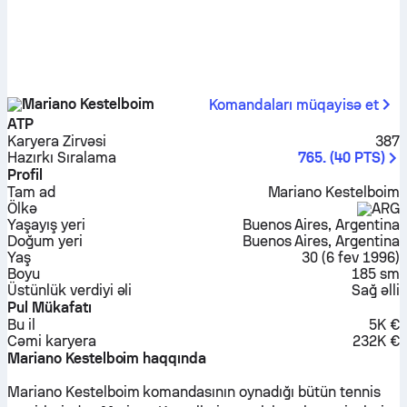
Mariano Kestelboim
Komandaları müqayisə et
ATP
Karyera Zirvəsi
387
Hazırkı Sıralama
765.
(
40
PTS
)
Profil
Tam ad
Mariano Kestelboim
Ölkə
ARG
Yaşayış yeri
Buenos Aires, Argentina
Doğum yeri
Buenos Aires, Argentina
Yaş
30
(
6 fev 1996
)
Boyu
185 sm
Üstünlük verdiyi əli
Sağ əlli
Pul Mükafatı
Bu il
5K €
Cəmi karyera
232K €
Mariano Kestelboim haqqında
Mariano Kestelboim komandasının oynadığı bütün tennis