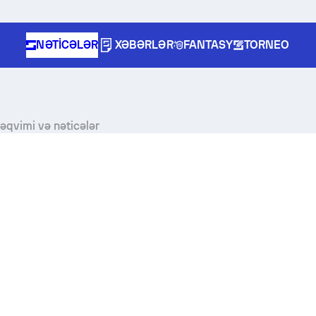
NƏTICƏLƏR
XƏBƏRLƏR
FANTASY
TORNEO
təqvimi və nəticələr