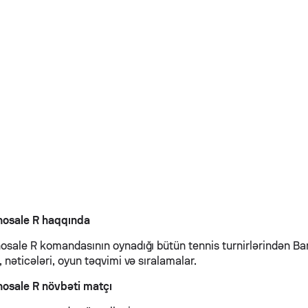
hosale R haqqında
hosale R komandasının oynadığı bütün tennis turnirlərindən Ba
, nəticələri, oyun təqvimi və sıralamalar.
hosale R növbəti matçı