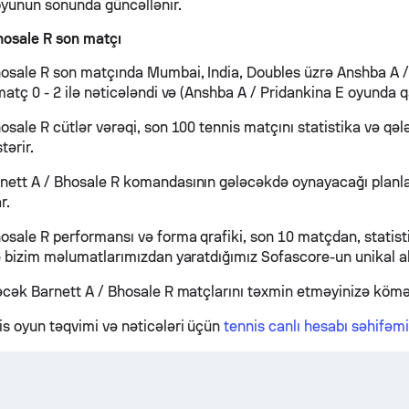
 oyunun sonunda güncəllənir.
hosale R son matçı
hosale R son matçında Mumbai, India, Doubles üzrə Anshba A / 
matç 0 - 2 ilə nəticələndi və (Anshba A / Pridankina E oyunda qa
osale R cütlər vərəqi, son 100 tennis matçını statistika və qə
tərir.
nett A / Bhosale R komandasının gələcəkdə oynayacağı planla
r.
osale R performansı və forma qrafiki, son 10 matçdan, statisti
və bizim məlumatlarımızdan yaratdığımız Sofascore-un unikal al
ləcək Barnett A / Bhosale R matçlarını təxmin etməyinizə kömək
s oyun təqvimi və nəticələri üçün
tennis canlı hesabı səhifəmi