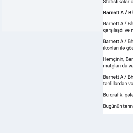
Statistikalar
Barnett A / B
Barnett A / B
qarşılaşdı və 
Barnett A / Bh
ikonları ilə gös
Həmçinin, Bar
matçları da va
Barnett A / Bh
təhlillərdən 
Bu qrafik, gə
Bugünün tenni