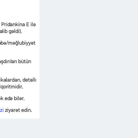
Pridankina E ilə
lib gəldi).
ləbə/məğlubiyyət
şdırılan bütün
kalardan, detallı
qoritmidir.
 edə bilər.
zi
ziyarət edin.