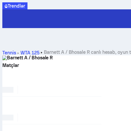
Trendlər
Barnett A / Bhosale R canlı hesab, oyun 
Tennis
WTA 125
Barnett A / Bhosale R
Matçlar
SEVIMLI