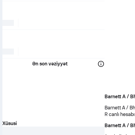
Ən son vəziyyət
Barnett A / B
Barnett A / B
R canlı hesabı
Xüsusi
Barnett A / B