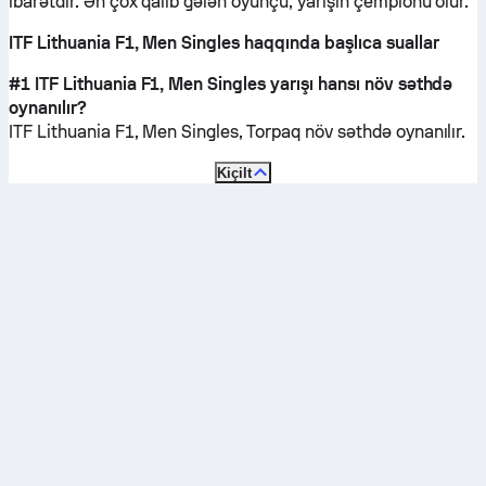
ibarətdir. Ən çox qalib gələn oyunçu, yarışın çempionu olur.
ITF Lithuania F1, Men Singles haqqında başlıca suallar
#1 ITF Lithuania F1, Men Singles yarışı hansı növ səthdə
oynanılır?
ITF Lithuania F1, Men Singles,
Torpaq
növ səthdə oynanılır.
Kiçilt