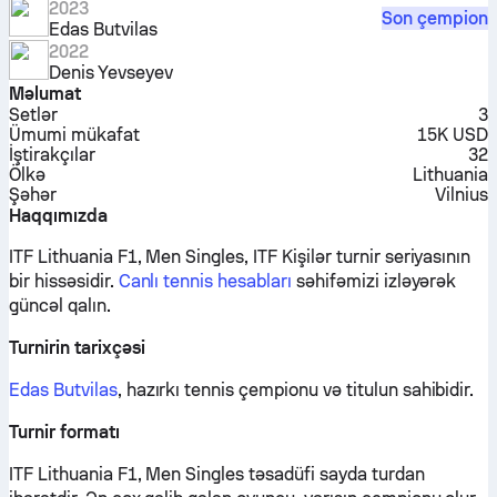
2023
Son çempion
Edas Butvilas
2022
Denis Yevseyev
Məlumat
Setlər
3
Ümumi mükafat
15K USD
İştirakçılar
32
Ölkə
Lithuania
Şəhər
Vilnius
Haqqımızda
ITF Lithuania F1, Men Singles, ITF Kişilər turnir seriyasının
bir hissəsidir.
Canlı tennis hesabları
səhifəmizi izləyərək
güncəl qalın.
Turnirin tarixçəsi
Edas Butvilas
, hazırkı tennis çempionu və titulun sahibidir.
Turnir formatı
ITF Lithuania F1, Men Singles təsadüfi sayda turdan