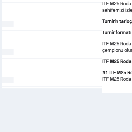
ITF M25 Roda d
səhifəmizi izl
Turnirin tarix
Turnir formatı
ITF M25 Roda 
çempionu olur
ITF M25 Roda 
#1 ITF M25 Ro
ITF M25 Roda