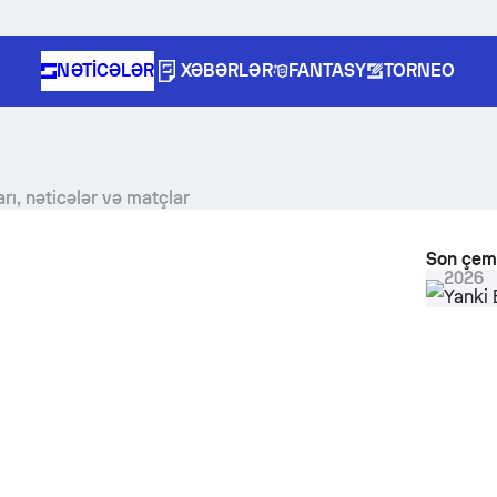
NƏTICƏLƏR
XƏBƏRLƏR
FANTASY
TORNEO
ı, nəticələr və matçlar
Son çem
2026
Yanki 