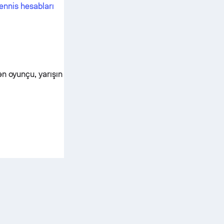
tennis hesabları
ən oyunçu, yarışın