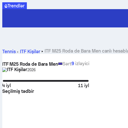
Trendlər
ITF M25 Roda de Bara Men canlı hesablar
Tennis
ITF Kişilər
9
izləyici
Sərt
ITF M25 Roda de Bara Men
ITF Kişilər
Select season in unique tournament header
2026
4 iyl
11 iyl
Seçilmiş tədbir