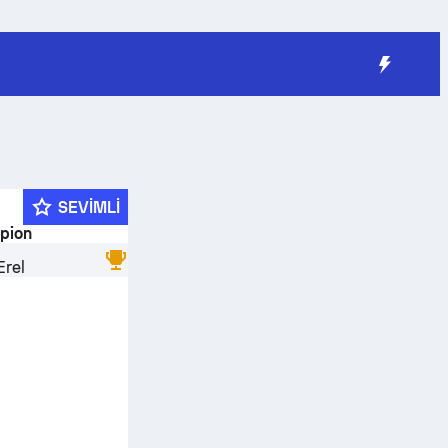
SEVIMLI
pion
Erel