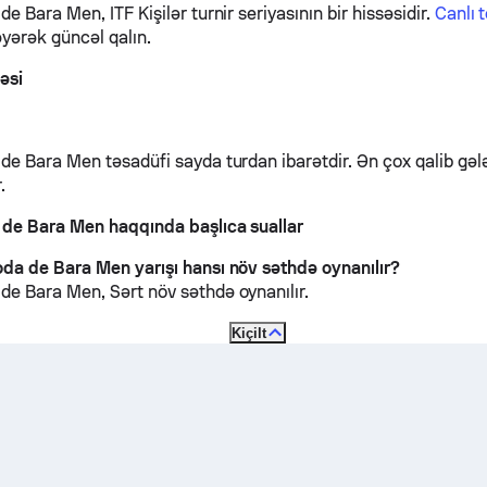
e Bara Men, ITF Kişilər turnir seriyasının bir hissəsidir.
Canlı 
əyərək güncəl qalın.
çəsi
de Bara Men təsadüfi sayda turdan ibarətdir. Ən çox qalib gəl
.
de Bara Men haqqında başlıca suallar
da de Bara Men yarışı hansı növ səthdə oynanılır?
 de Bara Men,
Sərt
növ səthdə oynanılır.
Kiçilt