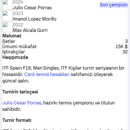
2024
Son çempion
Julio Cesar Porras
2023
Imanol Lopez Morillo
2022
Max Alcalá Gurri
Məlumat
Setlər
3
Ümumi mükafat
15K $
İştirakçılar
32
Haqqımızda
ITF Spain F19, Men Singles, ITF Kişilər turnir seriyasının bir
hissəsidir.
Canlı tennis hesabları
səhifəmizi izləyərək
güncəl qalın.
Turnirin tarixçəsi
Julio Cesar Porras
, hazırkı tennis çempionu və titulun
sahibidir.
Turnir formatı