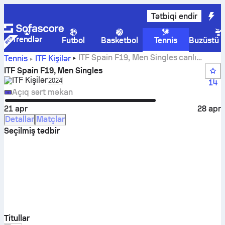
Tətbiqi endir
Trendlər
Futbol
Basketbol
Tennis
Buzüstü 
ITF Spain F19, Men Singles canlı
Tennis
ITF Kişilər
hesabları, nəticələr və matçlar
ITF Spain F19, Men Singles
ITF Kişilər
Select season in unique tournament header
2024
14
Açıq sərt məkan
21 apr
28 apr
Detallar
Matçlar
Seçilmiş tədbir
Titullar