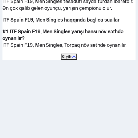
ITF Spain F19, Men Singles təsadüfi sayda turdan ibarətdir.
Ən çox qalib gələn oyunçu, yarışın çempionu olur.
ITF Spain F19, Men Singles haqqında başlıca suallar
#1 ITF Spain F19, Men Singles yarışı hansı növ səthdə
oynanılır?
ITF Spain F19, Men Singles,
Torpaq
növ səthdə oynanılır.
Kiçilt