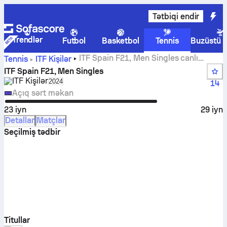
Tətbiqi endir
Trendlər
Futbol
Basketbol
Tennis
Buzüstü 
ITF Spain F21, Men Singles canlı
Tennis
ITF Kişilər
hesabları, nəticələr və matçlar
ITF Spain F21, Men Singles
ITF Kişilər
Select season in unique tournament header
2024
14
Açıq sərt məkan
23 iyn
29 iyn
Detallar
Matçlar
Seçilmiş tədbir
Titullar