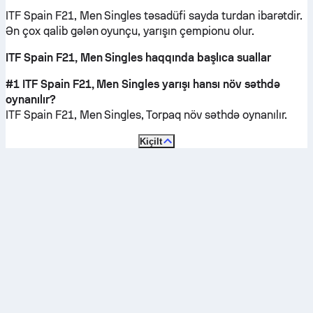
ITF Spain F21, Men Singles təsadüfi sayda turdan ibarətdir.
Ən çox qalib gələn oyunçu, yarışın çempionu olur.
ITF Spain F21, Men Singles haqqında başlıca suallar
#1 ITF Spain F21, Men Singles yarışı hansı növ səthdə
oynanılır?
ITF Spain F21, Men Singles,
Torpaq
növ səthdə oynanılır.
Kiçilt