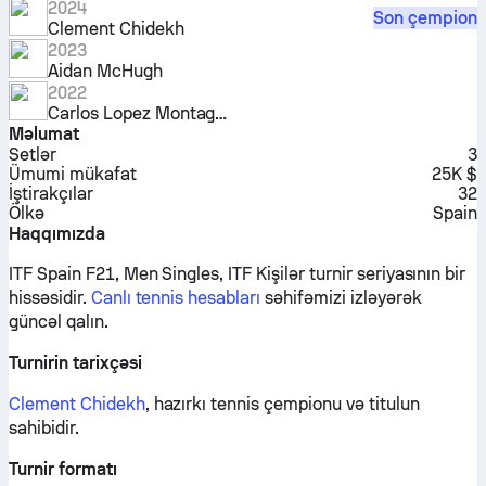
2024
Son çempion
Clement Chidekh
2023
Aidan McHugh
2022
Carlos Lopez Montagud
Məlumat
Setlər
3
Ümumi mükafat
25K $
İştirakçılar
32
Ölkə
Spain
Haqqımızda
ITF Spain F21, Men Singles, ITF Kişilər turnir seriyasının bir
hissəsidir.
Canlı tennis hesabları
səhifəmizi izləyərək
güncəl qalın.
Turnirin tarixçəsi
Clement Chidekh
, hazırkı tennis çempionu və titulun
sahibidir.
Turnir formatı