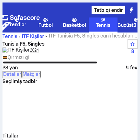
Tətbiqi endir
Trendlər
Futbol
Basketbol
Tennis
Buzüstü 
ITF Tunisia F5, Singles canlı hesabları,
Tennis
ITF Kişilər
nəticələr və matçlar
Tunisia F5, Singles
ITF Kişilər
Select season in unique tournament header
2024
8
Qırmızı gil
28 yan
4 fev
Detallar
Matçlar
Seçilmiş tədbir
Titullar