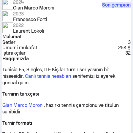
2024
Son çempion
Gian Marco Moroni
2023
Francesco Forti
2022
Laurent Lokoli
Məlumat
Setlər
3
Ümumi mükafat
25K $
İştirakçılar
32
Haqqımızda
Tunisia F5, Singles, ITF Kişilər turnir seriyasının bir
hissəsidir.
Canlı tennis hesabları
səhifəmizi izləyərək
güncəl qalın.
Turnirin tarixçəsi
Gian Marco Moroni
, hazırkı tennis çempionu və titulun
sahibidir.
Turnir formatı