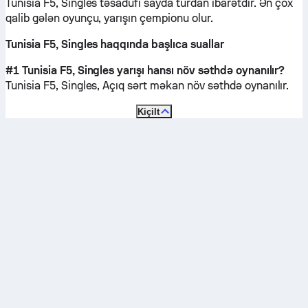
Tunisia F5, Singles təsadüfi sayda turdan ibarətdir. Ən çox
qalib gələn oyunçu, yarışın çempionu olur.
Tunisia F5, Singles haqqında başlıca suallar
#1 Tunisia F5, Singles yarışı hansı növ səthdə oynanılır?
Tunisia F5, Singles,
Açıq sərt məkan
növ səthdə oynanılır.
Kiçilt