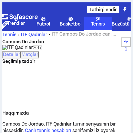
Tətbiqi endir
Trendlər
Futbol
Basketbol
Tennis
Buzüstü 
ITF Campos Do Jordao canlı
Tennis
ITF Qadınlar
hesabları, nəticələr və matçlar
Campos Do Jordao
ITF Qadınlar
Select season in unique tournament header
2017
1
Detallar
Matçlar
Seçilmiş tədbir
Haqqımızda
Campos Do Jordao, ITF Qadınlar turnir seriyasının bir
hissəsidir.
Canlı tennis hesabları
səhifəmizi izləyərək