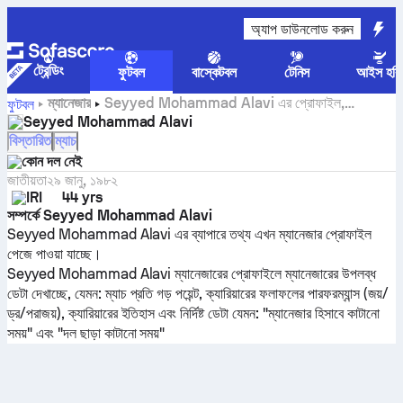
অ্যাপ ডাউনলোড করুন
ট্রেন্ডিং
ফুটবল
বাস্কেটবল
টেনিস
আইস হকি
ম্যানেজার
Seyyed Mohammad Alavi এর প্রোফাইল,
ফুটবল
পরিসংখ্যান এবং ক্যারিয়ারের ইতিহাস
Seyyed Mohammad Alavi
বিস্তারিত
ম্যাচ
কোন দল নেই
জাতীয়তা
২৯ জানু, ১৯৮২
IRI
44 yrs
সম্পর্কে Seyyed Mohammad Alavi
Seyyed Mohammad Alavi এর ব্যাপারে তথ্য এখন ম্যানেজার প্রোফাইল
পেজে পাওয়া যাচ্ছে।
Seyyed Mohammad Alavi ম্যানেজারের প্রোফাইলে ম্যানেজারের উপলব্ধ
ডেটা দেখাচ্ছে, যেমন: ম্যাচ প্রতি গড় পয়েন্ট, ক্যারিয়ারের ফলাফলের পারফরম্যান্স (জয়/
ড্র/পরাজয়), ক্যারিয়ারের ইতিহাস এবং নির্দিষ্ট ডেটা যেমন: "ম্যানেজার হিসাবে কাটানো
সময়" এবং "দল ছাড়া কাটানো সময়"