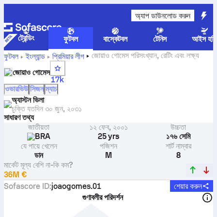
অ্যাপ ডাউনলোড করুন
ট্রেন্ডিং
ফুটবল
বাস্কেটবল
টেনিস
আইস হকি
জোয়াও গোমেস পরিসংখ্যান, রেটিং এবং লক্ষ্য
ফুটবল
ইংল্যান্ড
প্রিমিয়ার লীগ
জোয়াও গোমেস
17k
ওভারভিউ
সিজন
ম্যাচ
অ্যাস্টন ভিলা
চুক্তি যতদিন
৩০ জুন, ২০৩১
সাধারণ তথ্য
জাতীয়তা
১২ ফেব, ২০০১
উচ্চতা
BRA
25 yrs
১৭৬ সেমি
যে পায়ে খেলেন
পজিশন
শার্ট নাম্বার
ডান
M
8
মার্কেট মূল্য বেশি না-কি কম?
36M €
Sofascore ID
:
joaogomes.01
শেয়ার করুন
গুণাবলীর পরিদর্শন