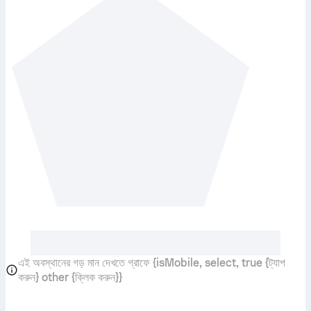
এই অবস্থানের গড় মান দেখতে গ্রাফে {isMobile, select, true {ট্যাপ
করুন} other {ক্লিক করুন}}