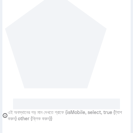
এই অবস্থানের গড় মান দেখতে গ্রাফে {isMobile, select, true {ট্যাপ
করুন} other {ক্লিক করুন}}