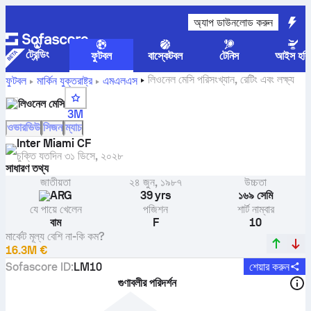
অ্যাপ ডাউনলোড করুন
ট্রেন্ডিং
ফুটবল
বাস্কেটবল
টেনিস
আইস হকি
লিওনেল মেসি পরিসংখ্যান, রেটিং এবং লক্ষ্য
ফুটবল
মার্কিন যুক্তরাষ্ট্র
এমএলএস
লিওনেল মেসি
3M
ওভারভিউ
সিজন
ম্যাচ
Inter Miami CF
চুক্তি যতদিন
৩১ ডিসে, ২০২৮
সাধারণ তথ্য
জাতীয়তা
২৪ জুন, ১৯৮৭
উচ্চতা
ARG
39 yrs
১৬৯ সেমি
যে পায়ে খেলেন
পজিশন
শার্ট নাম্বার
বাম
F
10
মার্কেট মূল্য বেশি না-কি কম?
16.3M €
Sofascore ID
:
LM10
শেয়ার করুন
গুণাবলীর পরিদর্শন