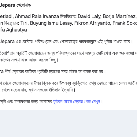
 Jepara খেলোয়াড়
etiadi, Ahmad Raia Irvanza
মিডফিল্ডার:
David Laly, Borja Martínez,
an
ডিফেন্ডার:
Tiri, Buyung Ismu Lessy, Fikron Afriyanto, Frank Sok
ufa Aghastya
epara এর রোস্টার, পরিসংখ্যান এবং খেলোয়াড়ের পারফরম্যান্স এই পৃষ্ঠায় পাওয়া যাবে।
িযোগিতায় প্রতিটি খেলোয়াড়ের জন্য পরিসংখ্যানের সাথে সমস্ত মোট খেলা এবং শুরু হওয়া ম
 কার্ডের সংখ্যা এবং আরও অনেক কিছু।
ীর্ষ স্কোরার তালিকা প্রতিটি ম্যাচের সময় লাইভ আপডেট করা হয়।
থেকে খেলোয়াড়দের উপর ক্লিক করে উপলব্ধ ব্যক্তিগত তথ্য দেখতে পারেন যেমন জাতীয়তা
, খেলোয়াড়ের মান, স্থানান্তরের ইতিহাস ইত্যাদি।
সূচী এবং ফলাফলের জন্য আমাদের
ফুটবল লাইভ স্কোর পেজ দেখুন
।