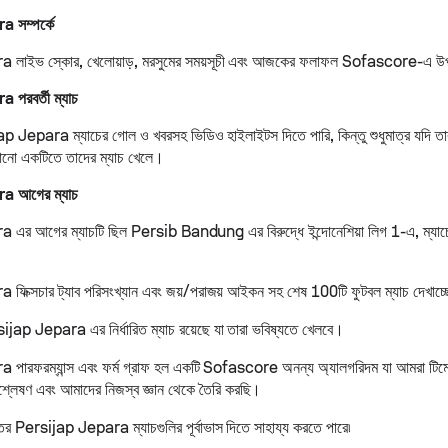
 সম্পর্কে
 লাইভ স্কোর, খেলোয়াড়, মরসুমের সময়সূচী এবং আজকের ফলাফল Sofascore-এ উ
পরবর্তী ম্যাচ
p Jepara ম্যাচের গোল ও খবরসহ ভিডিও হাইলাইটস দিতে পারি, কিন্তু শুধুমাত্র যদি তারা
োনো একটিতে তাদের ম্যাচ খেলে।
a আগের ম্যাচ
এর আগের ম্যাচটি ছিল Persib Bandung এর বিরুদ্ধে ইন্দোনেশিয়া লিগ 1-এ, ম্যাচ
িক্সচার ট্যাব পরিসংখ্যান এবং জয়/পরাজয় আইকন সহ শেষ 100টি ফুটবল ম্যাচ দেখাচ্
jap Jepara এর নির্ধারিত ম্যাচ রয়েছে যা তারা ভবিষ্যতে খেলবে।
ারফরম্যান্স এবং ফর্ম গ্রাফ হল একটি Sofascore অনন্য অ্যালগরিদম যা আমরা টিমের
িশ্লেষণ এবং আমাদের নিজস্ব জ্ঞান থেকে তৈরি করছি।
ের Persijap Jepara ম্যাচগুলির পূর্বাভাস দিতে সাহায্য করতে পারে৷