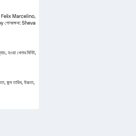
 Felix Marcelino,
oy
গোলরক্ষক:
Sheva
্যাচ, হওয়া খেলার মিনিট,
, জন্ম তারিখ, উচ্চতা,