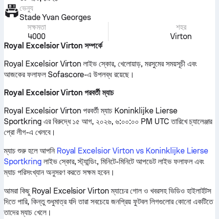
ভেন্যু
Stade Yvan Georges
সক্ষমতা
শহর
4000
Virton
Royal Excelsior Virton সম্পর্কে
Royal Excelsior Virton লাইভ স্কোর, খেলোয়াড়, মরসুমের সময়সূচী এবং
আজকের ফলাফল Sofascore-এ উপলব্ধ রয়েছে।
Royal Excelsior Virton পরবর্তী ম্যাচ
Royal Excelsior Virton পরবর্তী ম্যাচ Koninklijke Lierse
Sportkring এর বিরুদ্ধে ১৫ আগ, ২০২৬, ৬:০০:০০ PM UTC তারিখে চ্যালেঞ্জার
প্রো লীগ-এ খেলবে।
ম্যাচ শুরু হলে আপনি
Royal Excelsior Virton vs Koninklijke Lierse
Sportkring
লাইভ স্কোর, স্ট্যান্ডিং, মিনিটে-মিনিটে আপডেট লাইভ ফলাফল এবং
ম্যাচ পরিসংখ্যান অনুসরণ করতে সক্ষম হবেন।
আমরা কিছু Royal Excelsior Virton ম্যাচের গোল ও খবরসহ ভিডিও হাইলাইটস
দিতে পারি, কিন্তু শুধুমাত্র যদি তারা সবচেয়ে জনপ্রিয় ফুটবল লিগগুলোর কোনো একটিতে
তাদের ম্যাচ খেলে।