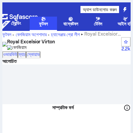
অ্যাপ ডাউনলোড করুন
ট্রেন্ডিং
ফুটবল
বাস্কেটবল
টেনিস
আইস হকি
Royal Excelsior
ফুটবল
বেলজিয়াম
অপেশাদার
চ্যালেঞ্জার প্রো লীগ
Virton স্কোর, ফিক্সচার, অবস্থান এবং খেলোয়াড়ের পরিসংখ্যান
Royal Excelsior Virton
বেলজিয়াম
2.2k
ওভারভিউ
ম্যাচ
স্কোয়াড
আলোচিত
সাম্প্রতিক ফর্ম