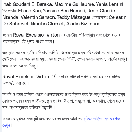
Ihab Goudani El Baraka, Maxime Guillaume, Yanis Lentini
ডিফেন্ডার:
Ehsan Kari, Yassine Ben Hamed, Jean-Claude
Ntenda, Valentin Sanson, Teddy Mézague
গোলরক্ষক:
Celestin
De Schrevel, Nicolas Closset, Aladin Bizimana
বর্তমান Royal Excelsior Virton এর রোস্টার, পরিসংখ্যান এবং খেলোয়াড়ের
পারফরম্যান্স এই পৃষ্ঠায় পাওয়া যাবে।
এছাড়াও সমস্ত প্রতিযোগিতায় প্রতিটি খেলোয়াড়ের জন্য পরিসংখ্যানের সাথে সমস্ত
মোট খেলা এবং শুরু হওয়া ম্যাচ, হওয়া খেলার মিনিট, গোল হওয়ার সংখ্যা, কার্ডের সংখ্যা
এবং আরও অনেক কিছু।
Royal Excelsior Virton শীর্ষ স্কোরার তালিকা প্রতিটি ম্যাচের সময় লাইভ
আপডেট করা হয়।
আপনি উপরের তালিকা থেকে খেলোয়াড়দের উপর ক্লিক করে উপলব্ধ ব্যক্তিগত তথ্য
দেখতে পারেন যেমন জাতীয়তা, জন্ম তারিখ, উচ্চতা, পছন্দের পা, অবস্থান, খেলোয়াড়ের
মান, স্থানান্তরের ইতিহাস ইত্যাদি।
আজকের ফুটবল সময়সূচী এবং ফলাফলের জন্য আমাদের
ফুটবল লাইভ স্কোর পেজ
দেখুন
।