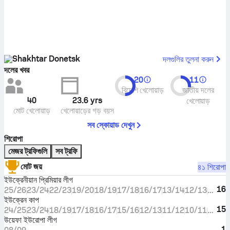
Shakhtar Donetsk
দলগুলির তুলনা করুন
দলের খবর
20
11
বিদেশি খেলোয়াড়
জাতীয় দলের
40
23.6
yrs
খেলোয়াড়
মোট খেলোয়াড়
খেলোয়াড়ের গড় বয়স
সব স্কোয়াড দেখুন
শিরোপা
মেজর ট্রফিগুলি
সব ট্রফি
মোট জয়
৪১ শিরোপা
ইউক্রেনীয়ান প্রিমিয়ার লীগ
16
25/26
23/24
22/23
19/20
18/19
17/18
16/17
13/14
12/13
11/12
ইউক্রেন কাপ
15
24/25
23/24
18/19
17/18
16/17
15/16
12/13
11/12
10/11
07/08
উয়েফা ইউরোপা লীগ
1