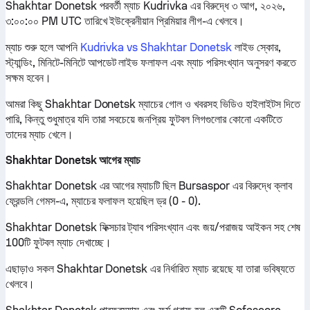
Shakhtar Donetsk পরবর্তী ম্যাচ Kudrivka এর বিরুদ্ধে ৩ আগ, ২০২৬,
৩:০০:০০ PM UTC তারিখে ইউক্রেনীয়ান প্রিমিয়ার লীগ-এ খেলবে।
ম্যাচ শুরু হলে আপনি
Kudrivka vs Shakhtar Donetsk
লাইভ স্কোর,
স্ট্যান্ডিং, মিনিটে-মিনিটে আপডেট লাইভ ফলাফল এবং ম্যাচ পরিসংখ্যান অনুসরণ করতে
সক্ষম হবেন।
আমরা কিছু Shakhtar Donetsk ম্যাচের গোল ও খবরসহ ভিডিও হাইলাইটস দিতে
পারি, কিন্তু শুধুমাত্র যদি তারা সবচেয়ে জনপ্রিয় ফুটবল লিগগুলোর কোনো একটিতে
তাদের ম্যাচ খেলে।
Shakhtar Donetsk আগের ম্যাচ
Shakhtar Donetsk এর আগের ম্যাচটি ছিল Bursaspor এর বিরুদ্ধে ক্লাব
ফ্রেন্ডলি গেমস-এ, ম্যাচের ফলাফল হয়েছিল ড্র (0 - 0).
Shakhtar Donetsk ফিক্সচার ট্যাব পরিসংখ্যান এবং জয়/পরাজয় আইকন সহ শেষ
100টি ফুটবল ম্যাচ দেখাচ্ছে।
এছাড়াও সকল Shakhtar Donetsk এর নির্ধারিত ম্যাচ রয়েছে যা তারা ভবিষ্যতে
খেলবে।