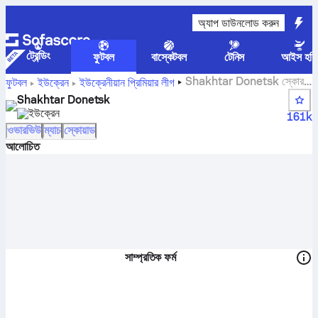
অ্যাপ ডাউনলোড করুন
ট্রেন্ডিং
ফুটবল
বাস্কেটবল
টেনিস
আইস হকি
Shakhtar Donetsk স্কোর,
ফুটবল
ইউক্রেন
ইউক্রেনীয়ান প্রিমিয়ার লীগ
ফিক্সচার, অবস্থান এবং খেলোয়াড়ের পরিসংখ্যান
Shakhtar Donetsk
ইউক্রেন
161k
ওভারভিউ
ম্যাচ
স্কোয়াড
আলোচিত
সাম্প্রতিক ফর্ম