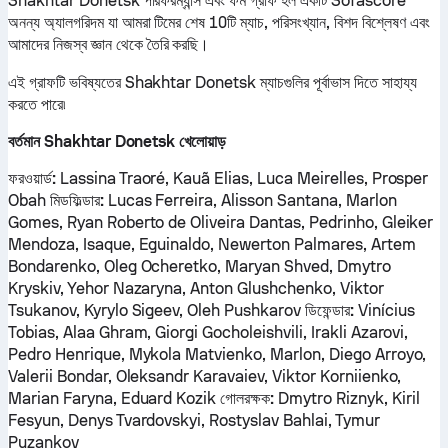
Shakhtar Donetsk পারফরম্যান্স এবং ফর্ম গ্রাফ হল একটি Sofascore
অনন্য অ্যালগরিদম যা আমরা টিমের শেষ 10টি ম্যাচ, পরিসংখ্যান, বিশদ বিশ্লেষণ এবং
আমাদের নিজস্ব জ্ঞান থেকে তৈরি করছি।
এই গ্রাফটি ভবিষ্যতের Shakhtar Donetsk ম্যাচগুলির পূর্বাভাস দিতে সাহায্য
করতে পারে৷
বর্তমান Shakhtar Donetsk খেলোয়াড়
ফরওয়ার্ড:
Lassina Traoré, Kauã Elias, Luca Meirelles, Prosper
Obah
মিডফিল্ডার:
Lucas Ferreira, Alisson Santana, Marlon
Gomes, Ryan Roberto de Oliveira Dantas, Pedrinho, Gleiker
Mendoza, Isaque, Eguinaldo, Newerton Palmares, Artem
Bondarenko, Oleg Ocheretko, Maryan Shved, Dmytro
Kryskiv, Yehor Nazaryna, Anton Glushchenko, Viktor
Tsukanov, Kyrylo Sigeev, Oleh Pushkarov
ডিফেন্ডার:
Vinícius
Tobias, Alaa Ghram, Giorgi Gocholeishvili, Irakli Azarovi,
Pedro Henrique, Mykola Matvienko, Marlon, Diego Arroyo,
Valerii Bondar, Oleksandr Karavaiev, Viktor Korniienko,
Marian Faryna, Eduard Kozik
গোলরক্ষক:
Dmytro Riznyk, Kiril
Fesyun, Denys Tvardovskyi, Rostyslav Bahlai, Tymur
Puzankov