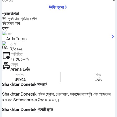
08/09
ট্রফি তুলনা
প্রতিযোগিতা
ইউক্রেনীয়ান প্রিমিয়ার লীগ
ইউক্রেন কাপ
তথ্য
কোচ
Arda Turan
দেশ
ইউক্রেন
প্রতিষ্ঠিত
২৪ মে, ১৯৩৬
ভেন্যু
Arena Lviv
সক্ষমতা
শহর
34915
L'viv
Shakhtar Donetsk সম্পর্কে
Shakhtar Donetsk লাইভ স্কোর, খেলোয়াড়, মরসুমের সময়সূচী এবং আজকের
ফলাফল Sofascore-এ উপলব্ধ রয়েছে।
Shakhtar Donetsk পরবর্তী ম্যাচ