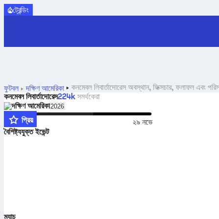
ট্রেন্ডিং
কনমেবল লিবার্তাদোরেস অবস্থান, ফিক্সচার, ফলাফল এবং পরিস
ফুটবল
দক্ষিণ আমেরিকা
কনমেবল লিবার্তাদোরেস
224k
সমর্থকেরা
দক্ষিণ আমেরিকা
Select season in unique tournament header
2026
প্রিয়
৪ ফেব
২৯ নভে
বৈশিষ্ট্যযুক্ত ইভেন্ট
ম্যাচ