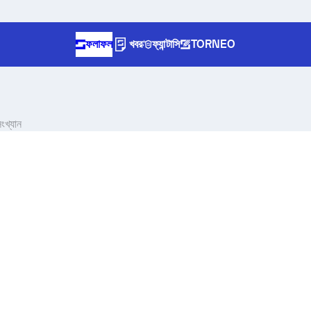
ফলাফল
খবর
ফ্যান্টাসি
TORNEO
ংখ্যান