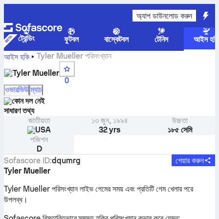
অ্যাপ ডাউনলোড করুন
ট্রেন্ডিং
ফুটবল
বাস্কেটবল
টেনিস
আইস হকি
Tyler Mueller পরিসংখ্যান
আইস হকি
Tyler Mueller
0
ওভারভিউ
ম্যাচ
কোন দল নেই
সাধারণ তথ্য
জাতীয়তা
১৩ জুন, ১৯৯৪
উচ্চতা
USA
32 yrs
১৮৫ সেমি
পজিশন
D
Sofascore ID
:
dqumrg
শেয়ার করুন
Tyler Mueller
Tyler Mueller পরিসংখ্যান লাইভ গেমের সময় এবং প্রতিটি গেম খেলার পরে
উপলব্ধ।
Sofascore বিস্তারিতভাবে সমস্ত হকির পরিসংখ্যান কভার করে যেমন: