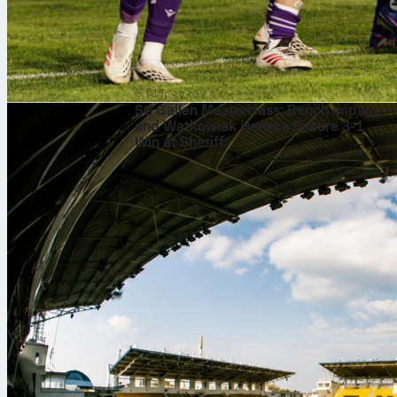
৬ আগ, ২০২৬
St. Gallen Masterclass: Bench Impact
and Watkowiak Heroics Secure 3-1
Win at Sheriff