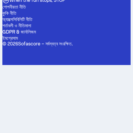
When the fun stops, STOP
গোপনীয়তা নীতি
কুকি নীতি
অ্যাক্সেসিবিলিটি নীতি
শর্তাবলী ও নীতিমালা
GDPR & জার্নালিজম
ইমপ্রেসাম
©
2026
Sofascore –
সর্বস্বত্ব সংরক্ষিত
.