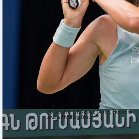
৬ আগ, ২০২৬
FC Noah 2-2 FC Sion: Cards, Headers
and a Thrilling Draw