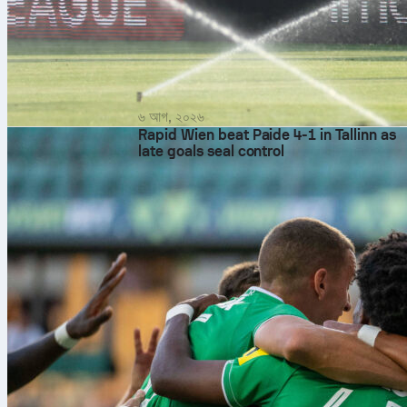
৬ আগ, ২০২৬
Rapid Wien beat Paide 4-1 in Tallinn as
late goals seal control