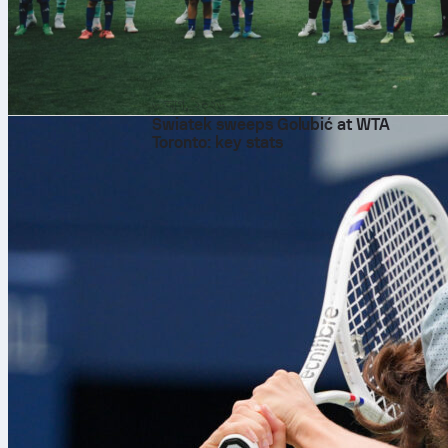
৬ আগ, ২০২৬
Swiatek sweeps Golubić at WTA
Toronto: key stats