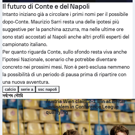
Il futuro di Conte e del Napoli
Intanto iniziano già a circolare i primi nomi per il possibile
dopo-Conte. Maurizio Sarri resta una delle ipotesi più
suggestive per la panchina azzurra, ma nelle ultime ore
sono stati accostati al Napoli anche altri profili esperti del
campionato italiano.
Per quanto riguarda Conte, sullo sfondo resta viva anche
l’ipotesi Nazionale, scenario che potrebbe diventare
concreto nei prossimi mesi. Non è però esclusa nemmeno
la possibilità di un periodo di pausa prima di ripartire con
una nuova avventura.
calcio
serie a
ssc napoli
সর্বশেষ স্টোরি
Austria Wien claim 2-1 win at Beitar
Jerusalem in Conference League
qualifying