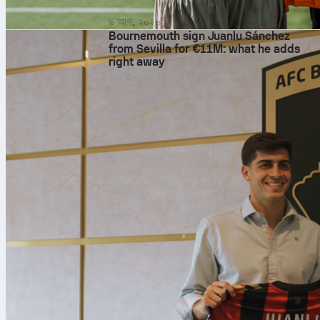
৯ আগ, ২০২৬
Bournemouth sign Juanlu Sánchez
from Sevilla for €11M: what he adds
right away