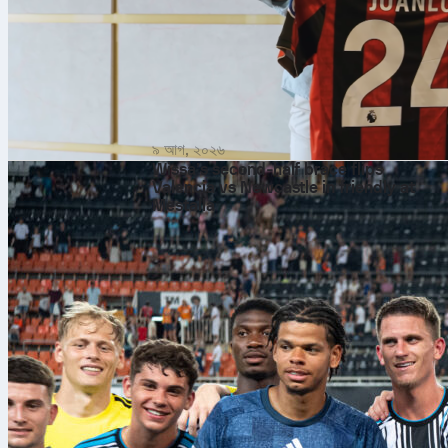
৯ আগ, ২০২৬
Wissa’s second‑half brace flips
Valencia vs Newcastle in friendly at
Mestalla