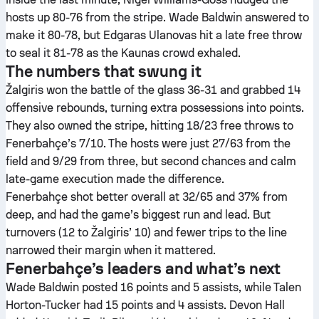
hosts up 80-76 from the stripe. Wade Baldwin answered to
make it 80-78, but Edgaras Ulanovas hit a late free throw
to seal it 81-78 as the Kaunas crowd exhaled.
The numbers that swung it
Žalgiris won the battle of the glass 36-31 and grabbed 14
offensive rebounds, turning extra possessions into points.
They also owned the stripe, hitting 18/23 free throws to
Fenerbahçe’s 7/10. The hosts were just 27/63 from the
field and 9/29 from three, but second chances and calm
late-game execution made the difference.
Fenerbahçe shot better overall at 32/65 and 37% from
deep, and had the game’s biggest run and lead. But
turnovers (12 to Žalgiris’ 10) and fewer trips to the line
narrowed their margin when it mattered.
Fenerbahçe’s leaders and what’s next
Wade Baldwin posted 16 points and 5 assists, while Talen
Horton-Tucker had 15 points and 4 assists. Devon Hall