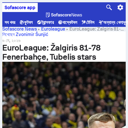
Sofascore app
সব খবর
ফুটবল
ট্রান্সফার
বাস্কেটবল
টেনিস
অন্যান্য খেলাধুল
Sofascore News
Euroleague
EuroLeague: Žalgiris 81-
78 Fenerbahçe, Tubelis stars
লিখেছেন Zvonimir Šunjić
৬ মে, ২০২৬
EuroLeague: Žalgiris 81-78
Fenerbahçe, Tubelis stars