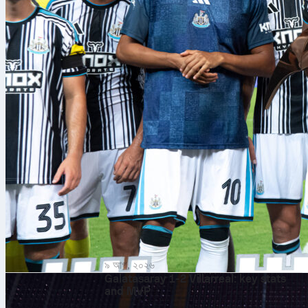
৯ আগ, ২০২৬
Galatasaray 1-2 Villarreal: key stats
and MVP