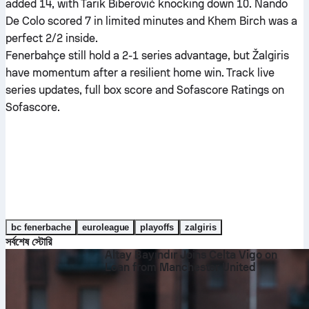
added 14, with Tarik Biberović knocking down 10. Nando
De Colo scored 7 in limited minutes and Khem Birch was a
perfect 2/2 inside.
Fenerbahçe still hold a 2-1 series advantage, but Žalgiris
have momentum after a resilient home win. Track live
series updates, full box score and Sofascore Ratings on
Sofascore.
bc fenerbache
euroleague
playoffs
zalgiris
সর্বশেষ স্টোরি
Altay Bayındır Joins Celta Vigo on
Loan from Manchester United