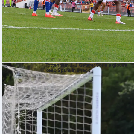
৯ আগ, ২০২৬
Tottenham 1-1 Getafe: Soria’s gloves
keep Spurs in check