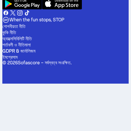
When the fun stops, STOP
গোপনীয়তা নীতি
কুকি নীতি
অ্যাক্সেসিবিলিটি নীতি
শর্তাবলী ও নীতিমালা
GDPR & জার্নালিজম
ইমপ্রেসাম
©
2026
Sofascore –
সর্বস্বত্ব সংরক্ষিত
.