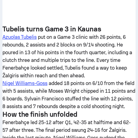
Tubelis turns Game 3 in Kaunas
Azuolas Tubelis
put on a Game 3 clinic with 26 points, 6
rebounds, 2 assists and 2 blocks on 9/14 shooting. He
poured in 13 of his points in the fourth quarter, including a
clutch three and multiple trips to the line. Every time
Fenerbahçe looked settled, Tubelis found a way to keep
Žalgiris within reach and then ahead.
Nigel Williams-Goss
added 18 points on 6/10 from the field
with 5 assists, while Moses Wright chipped in 11 points and
6 boards. Sylvain Francisco stuffed the line with 12 points,
8 assists and 7 rebounds despite a cold shooting night.
How the finish unfolded
Fenerbahçe led 25-12 after Q1, 42-35 at halftime and 62-
57 after three. The final period swung 24-16 for Žalgiris.
Inside the last minute, Nigel Williams-Goss nudged the