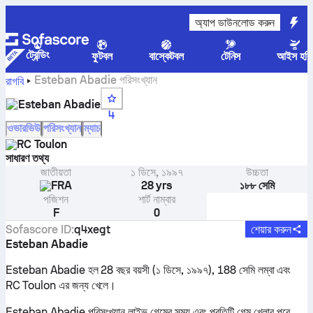
অ্যাপ ডাউনলোড করুন
ট্রেন্ডিং
ফুটবল
বাস্কেটবল
টেনিস
আইস হকি
Esteban Abadie পরিসংখ্যান
রাগবি
Esteban Abadie
4
ওভারভিউ
পরিসংখ্যান
ম্যাচ
RC Toulon
সাধারণ তথ্য
জাতীয়তা
১ ডিসে, ১৯৯৭
উচ্চতা
FRA
28 yrs
১৮৮ সেমি
পজিশন
শার্ট নাম্বার
F
0
Sofascore ID
:
q4xegt
শেয়ার করুন
Esteban Abadie
Esteban Abadie হল 28 বছর বয়সী (১ ডিসে, ১৯৯৭), 188 সেমি লম্বা এবং
RC Toulon এর জন্য খেলে।
Esteban Abadie পরিসংখ্যান লাইভ গেমের সময় এবং প্রতিটি গেম খেলার পরে