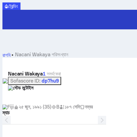
ট্রেন্ডিং
Nacani Wakaya পরিসংখ্যান
রাগবি
Nacani Wakaya
1
সমর্থকেরা
Sofascore ID
:
dp7hu9
স্টেড মন্টোইস
Fiji
২৫ জুন, ১৯৯১
(
35
)
B
১৮৭ সেমি
নম্বর
ম্যাচ