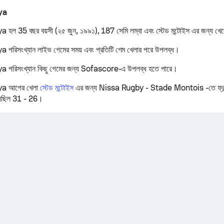
ya
 35 বছর বয়সী (২৫ জুন, ১৯৯১), 187 সেমি লম্বা এবং স্টেড মন্টোইস এর জন্য খে
িসংখ্যান লাইভ গেমের সময় এবং প্রতিটি গেম খেলার পরে উপলব্ধ।
রিসংখ্যান কিছু গেমের জন্য Sofascore-এ উপলব্ধ হতে পারে।
a আগের খেলা
স্টেড মন্টোইস
এর জন্য Nissa Rugby - Stade Montois -তে ফ্রান্
য়েছিল 31 - 26।