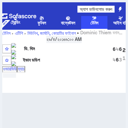
অ্যাপ ডাউনলোড করুন
ট্রেন্ডিং
ফুটবল
বাস্কেটবল
টেনিস
আইস হকি
Dominic Thiem
বনাম
টেনিস
এটিপি
মিউনিখ, জার্মানি
,
কোয়ার্টার ফাইনাল
ইভান ডডিগ
সরাসরি স্কোর এবং H2H ফলাফল
২৯/৪/২০১৬
৯:০০ AM
ডি. থিম
6
4
6
2
3
1
4
6
3
ইভান ডডিগ
ওভারভিউ
ম্যাচ