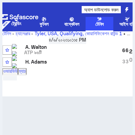
অ্যাপ ডাউনলোড করুন
ট্রেন্ডিং
ফুটবল
বাস্কেটবল
টেনিস
আইস হকি
টেনিস
চ্যালেঞ্জার
Tyler, USA, Qualifying
,
কোয়ালিফিকেশন রাউন্ড 1
Adam Walton
বনাম
Harrison Adams
সরাসরি স্কোর এবং H2H ফলাফল
৪/৬/২০২৩
১০:৩৫ PM
A. Walton
6
6
2
ATP ৯৬টি
2
0
3
3
H. Adams
WC
ওভারভিউ
ম্যাচ