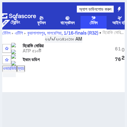
অ্যাপ ডাউনলোড করুন
ট্রেন্ডিং
ফুটবল
বাস্কেটবল
টেনিস
আইস হকি
হিরোকি মোরিয়া
টেনিস
এটিপি
কুয়ালালামপুর, মালয়েশিয়া
,
1/16-finals (R32)
বনাম
ইভান ডডিগ
সরাসরি স্কোর এবং H2H ফলাফল
২২/৯/২০১৪
১০:৩০ AM
হিরোকি মোরিয়া
6
1
0
ATP ৫১০টি
2
7
6
ইভান ডডিগ
ওভারভিউ
ম্যাচ