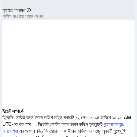
ম্যাচের ফলাফল
টেনিস পাওয়ার গ্রাফ দেখান
ইভেন্ট সম্পর্কে
হিরোকি মোরিয়া
বনাম
ইভান ডডিগ
লাইভ ম্যাচটি ২২ সেপ, ২০১৪ তারিখে ১০:৩০ AM
UTC-তে শুরু হবে। .
হিরোকি মোরিয়া
বনাম
ইভান ডডিগ
টুর্নামেন্টটি
কুয়ালালামপুর,
মালয়েশিয়া
এর অংশ।
হিরোকি মোরিয়া
এবং
ইভান ডডিগ
এর মধ্যে পূর্ববর্তী মুখোমুখি