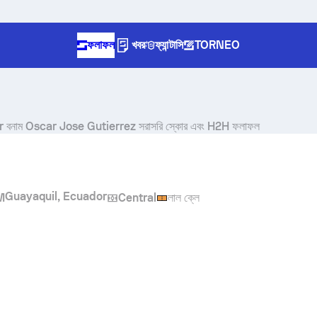
ফলাফল
খবর
ফ্যান্টাসি
TORNEO
r
বনাম
Oscar Jose Gutierrez
সরাসরি স্কোর এবং H2H ফলাফল
Guayaquil, Ecuador
M
Central
লাল ক্লে