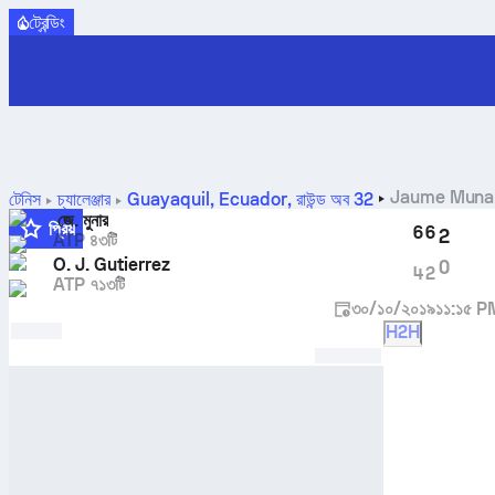
ট্রেন্ডিং
Jaume Muna
টেনিস
চ্যালেঞ্জার
Guayaquil, Ecuador
,
রাউন্ড অব 32
জে. মুনার
প্রিয়
6
6
2
ATP ৪৩টি
3
O. J. Gutierrez
0
4
2
ATP ৭১৩টি
৩০/১০/২০১৯
১১:১৫ P
H2H