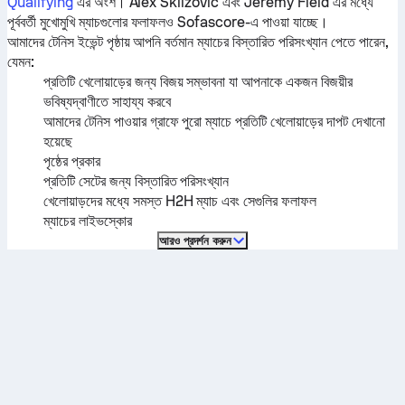
Qualifying
এর অংশ।
Alex Sklizovic
এবং
Jeremy Field
এর মধ্যে
পূর্ববর্তী মুখোমুখি ম্যাচগুলোর ফলাফলও Sofascore-এ পাওয়া যাচ্ছে।
আমাদের টেনিস ইভেন্ট পৃষ্ঠায় আপনি বর্তমান ম্যাচের বিস্তারিত পরিসংখ্যান পেতে পারেন,
যেমন:
প্রতিটি খেলোয়াড়ের জন্য বিজয় সম্ভাবনা যা আপনাকে একজন বিজয়ীর
ভবিষ্যদ্বাণীতে সাহায্য করবে
আমাদের টেনিস পাওয়ার গ্রাফে পুরো ম্যাচে প্রতিটি খেলোয়াড়ের দাপট দেখানো
হয়েছে
পৃষ্ঠের প্রকার
প্রতিটি সেটের জন্য বিস্তারিত পরিসংখ্যান
খেলোয়াড়দের মধ্যে সমস্ত H2H ম্যাচ এবং সেগুলির ফলাফল
ম্যাচের লাইভস্কোর
আরও প্রদর্শন করুন