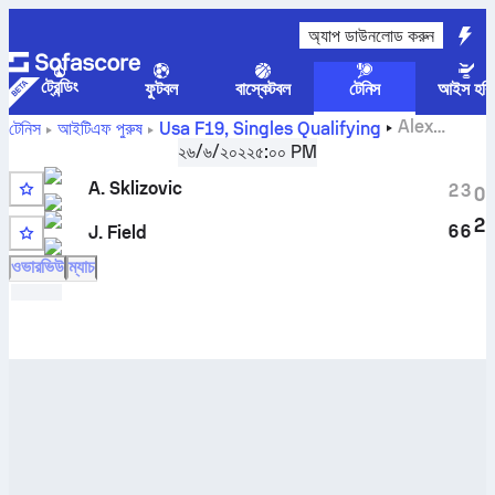
অ্যাপ ডাউনলোড করুন
ট্রেন্ডিং
ফুটবল
বাস্কেটবল
টেনিস
আইস হকি
Alex
টেনিস
আইটিএফ পুরুষ
Usa F19, Singles Qualifying
Sklizovic
বনাম
Jeremy Field
সরাসরি স্কোর এবং H2H ফলাফল
২৬/৬/২০২২
৫:০০ PM
A. Sklizovic
2
3
0
2
6
6
J. Field
ওভারভিউ
ম্যাচ