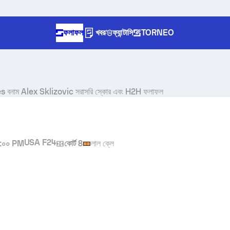
ফলাফল
খবর
ফ্যান্টাসি
TORNEO
es
বনাম
Alex Sklizovic
সরাসরি স্কোর এবং H2H ফলাফল
USA F24
:০০ PM
কোর্ট 8
লাল ক্লে