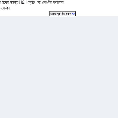
ের মধ্যে সমস্ত H2H ম্যাচ এবং সেগুলির ফলাফল
ইভস্কোর
আরও প্রদর্শন করুন