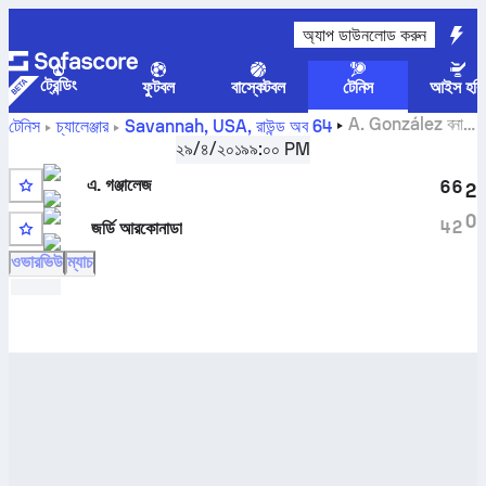
অ্যাপ ডাউনলোড করুন
ট্রেন্ডিং
ফুটবল
বাস্কেটবল
টেনিস
আইস হকি
A. González
বনাম
টেনিস
চ্যালেঞ্জার
Savannah, USA
,
রাউন্ড অব 64
জর্ডি আরকোনাডা
সরাসরি স্কোর এবং H2H ফলাফল
২৯/৪/২০১৯
৯:০০ PM
এ. গঞ্জালেজ
6
6
2
0
4
2
জর্ডি আরকোনাডা
WC
ওভারভিউ
ম্যাচ