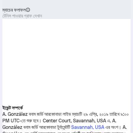
ম্যাচের ফলাফল
টেনিস পাওয়ার গ্রাফ দেখান
ইভেন্ট সম্পর্কে
A. González
বনাম
জর্ডি আরকোনাডা
লাইভ ম্যাচটি ২৯ এপ্রি, ২০১৯ তারিখে ৯:০০
PM UTC-তে শুরু হবে। Center Court, Savannah, USA এ.
A.
González
বনাম
জর্ডি আরকোনাডা
টুর্নামেন্টটি
Savannah, USA
এর অংশ।
A.