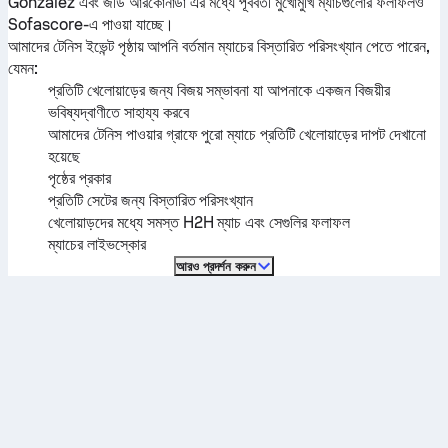
González
এবং
জর্ডি আরকোনাডা
এর মধ্যে পূর্ববর্তী মুখোমুখি ম্যাচগুলোর ফলাফলও
Sofascore-এ পাওয়া যাচ্ছে।
আমাদের টেনিস ইভেন্ট পৃষ্ঠায় আপনি বর্তমান ম্যাচের বিস্তারিত পরিসংখ্যান পেতে পারেন,
যেমন:
প্রতিটি খেলোয়াড়ের জন্য বিজয় সম্ভাবনা যা আপনাকে একজন বিজয়ীর
ভবিষ্যদ্বাণীতে সাহায্য করবে
আমাদের টেনিস পাওয়ার গ্রাফে পুরো ম্যাচে প্রতিটি খেলোয়াড়ের দাপট দেখানো
হয়েছে
পৃষ্ঠের প্রকার
প্রতিটি সেটের জন্য বিস্তারিত পরিসংখ্যান
খেলোয়াড়দের মধ্যে সমস্ত H2H ম্যাচ এবং সেগুলির ফলাফল
ম্যাচের লাইভস্কোর
আরও প্রদর্শন করুন