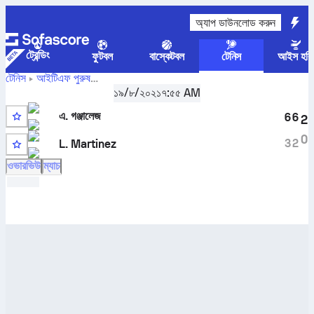
অ্যাপ ডাউনলোড করুন
ট্রেন্ডিং
ফুটবল
বাস্কেটবল
টেনিস
আইস হকি
টেনিস
আইটিএফ পুরুষ
A. González
Muttenz, Singles M-ITF-SUI-06A
১৯/৮/২০২১
৭:৫৫ AM
,
রাউন্ড অব 16
বনাম
Louroi Martinez
সরাসরি স্কোর এবং H2H ফলাফল
এ. গঞ্জালেজ
6
6
2
6
0
3
2
L. Martinez
Q
ওভারভিউ
ম্যাচ