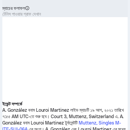
ম্যাচের ফলাফল
টেনিস পাওয়ার গ্রাফ দেখান
ইভেন্ট সম্পর্কে
A. González
বনাম
Louroi Martinez
লাইভ ম্যাচটি ১৯ আগ, ২০২১ তারিখে
৭:৫৫ AM UTC-তে শুরু হবে। Court 3, Muttenz, Switzerland এ.
A.
González
বনাম
Louroi Martinez
টুর্নামেন্টটি
Muttenz, Singles M-
ITF-SUI-06A
এর অংশ।
A. González
এবং
Louroi Martinez
এর মধ্যে