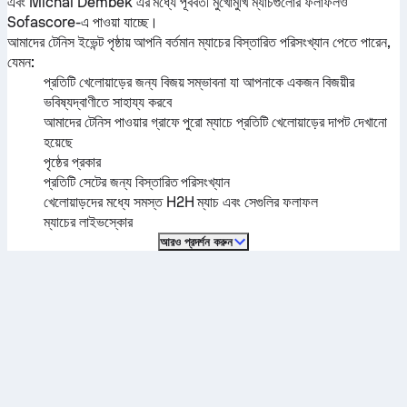
এবং
Michal Dembek
এর মধ্যে পূর্ববর্তী মুখোমুখি ম্যাচগুলোর ফলাফলও
Sofascore-এ পাওয়া যাচ্ছে।
আমাদের টেনিস ইভেন্ট পৃষ্ঠায় আপনি বর্তমান ম্যাচের বিস্তারিত পরিসংখ্যান পেতে পারেন,
যেমন:
প্রতিটি খেলোয়াড়ের জন্য বিজয় সম্ভাবনা যা আপনাকে একজন বিজয়ীর
ভবিষ্যদ্বাণীতে সাহায্য করবে
আমাদের টেনিস পাওয়ার গ্রাফে পুরো ম্যাচে প্রতিটি খেলোয়াড়ের দাপট দেখানো
হয়েছে
পৃষ্ঠের প্রকার
প্রতিটি সেটের জন্য বিস্তারিত পরিসংখ্যান
খেলোয়াড়দের মধ্যে সমস্ত H2H ম্যাচ এবং সেগুলির ফলাফল
ম্যাচের লাইভস্কোর
আরও প্রদর্শন করুন