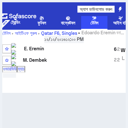
অ্যাপ ডাউনলোড করুন
ট্রেন্ডিং
ফুটবল
বাস্কেটবল
টেনিস
আইস হকি
Edoardo Eremin
বনাম
টেনিস
আইটিএফ পুরুষ
Qatar F6, Singles
Michal Dembek
সরাসরি স্কোর এবং H2H ফলাফল
১২/১২/২০১৬
১২:০০ PM
E. Eremin
6
2
W
3
L
2
2
M. Dembek
ওভারভিউ
ম্যাচ