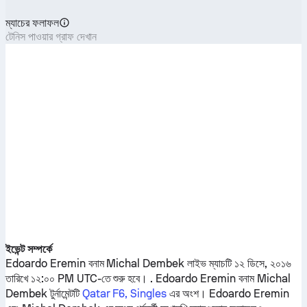
ম্যাচের ফলাফল
টেনিস পাওয়ার গ্রাফ দেখান
ইভেন্ট সম্পর্কে
Edoardo Eremin
বনাম
Michal Dembek
লাইভ ম্যাচটি ১২ ডিসে, ২০১৬
তারিখে ১২:০০ PM UTC-তে শুরু হবে। .
Edoardo Eremin
বনাম
Michal
Dembek
টুর্নামেন্টটি
Qatar F6, Singles
এর অংশ।
Edoardo Eremin