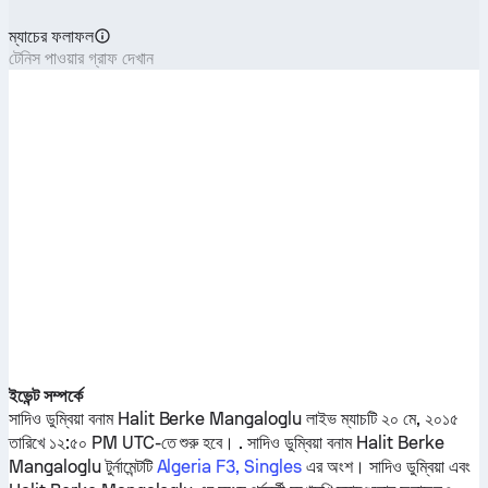
ম্যাচের ফলাফল
টেনিস পাওয়ার গ্রাফ দেখান
ইভেন্ট সম্পর্কে
সাদিও ডুম্বিয়া
বনাম
Halit Berke Mangaloglu
লাইভ ম্যাচটি ২০ মে, ২০১৫
তারিখে ১২:৫০ PM UTC-তে শুরু হবে। .
সাদিও ডুম্বিয়া
বনাম
Halit Berke
Mangaloglu
টুর্নামেন্টটি
Algeria F3, Singles
এর অংশ।
সাদিও ডুম্বিয়া
এবং