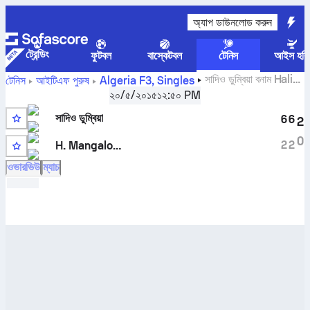
অ্যাপ ডাউনলোড করুন
ট্রেন্ডিং
ফুটবল
বাস্কেটবল
টেনিস
আইস হকি
সাদিও ডুম্বিয়া
বনাম
Halit
টেনিস
আইটিএফ পুরুষ
Algeria F3, Singles
Berke Mangaloglu
সরাসরি স্কোর এবং H2H ফলাফল
২০/৫/২০১৫
১২:৫০ PM
সাদিও ডুম্বিয়া
6
6
2
0
2
2
H. Mangaloglu
ওভারভিউ
ম্যাচ