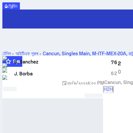
ট্রেন্ডিং
টেনিস
আইটিএফ পুরুষ
Cancun, Singles Main, M-ITF-MEX-20A
,
রা
প্রিয়
S. Sanchez
7
6
2
0
6
2
J. Borba
Cancun, Sing
২৮/৯/২০২২
৪:০০ PM
H2H