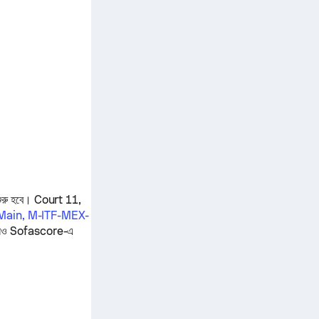
ুরু হবে। Court 11,
Main, M-ITF-MEX-
 ফলাফলও Sofascore-এ