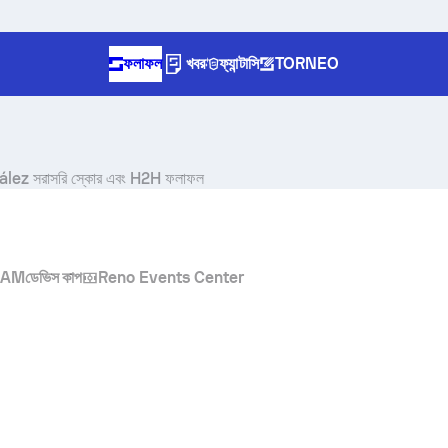
ফলাফল
খবর
ফ্যান্টাসি
TORNEO
ález
সরাসরি স্কোর এবং H2H ফলাফল
০ AM
ডেভিস কাপ
Reno Events Center