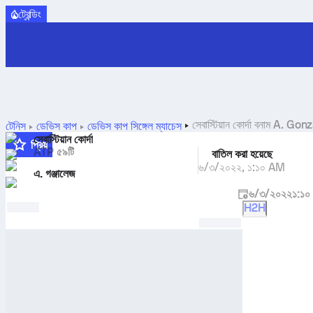
ট্রেন্ডিং
সেবাস্টিয়ান কোর্দা
বনাম
A. Gonz
টেনিস
ডেভিস কাপ
ডেভিস কাপ সিঙ্গেল ম্যাচেস
সেবাস্টিয়ান কোর্দা
প্রিয়
ATP ৫৯টি
বাতিল করা হয়েছে
৬/৩/২০২২
,
১:১০ AM
এ. গঞ্জালেজ
৬/৩/২০২২
১:১
H2H