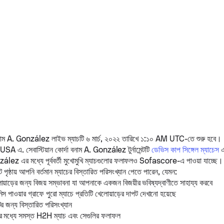
াম
A. González
লাইভ ম্যাচটি ৬ মার্চ, ২০২২ তারিখে ১:১০ AM UTC-তে শুরু হ
 USA এ.
সেবাস্টিয়ান কোর্দা
বনাম
A. González
টুর্নামেন্টটি
ডেভিস কাপ সিঙ্গেল ম্যাচেস
এ
zález
এর মধ্যে পূর্ববর্তী মুখোমুখি ম্যাচগুলোর ফলাফলও Sofascore-এ পাওয়া যাচ্ছে।
 পৃষ্ঠায় আপনি বর্তমান ম্যাচের বিস্তারিত পরিসংখ্যান পেতে পারেন, যেমন:
োয়াড়ের জন্য বিজয় সম্ভাবনা যা আপনাকে একজন বিজয়ীর ভবিষ্যদ্বাণীতে সাহায্য করবে
স পাওয়ার গ্রাফে পুরো ম্যাচে প্রতিটি খেলোয়াড়ের দাপট দেখানো হয়েছে
ের জন্য বিস্তারিত পরিসংখ্যান
ের মধ্যে সমস্ত H2H ম্যাচ এবং সেগুলির ফলাফল