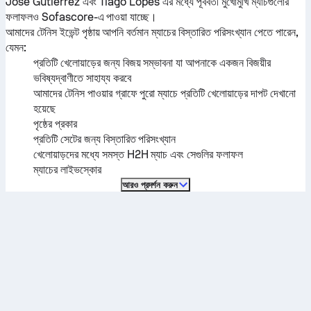
Jose Gutierrez
এবং
Tiago Lopes
এর মধ্যে পূর্ববর্তী মুখোমুখি ম্যাচগুলোর
ফলাফলও Sofascore-এ পাওয়া যাচ্ছে।
আমাদের টেনিস ইভেন্ট পৃষ্ঠায় আপনি বর্তমান ম্যাচের বিস্তারিত পরিসংখ্যান পেতে পারেন,
যেমন:
প্রতিটি খেলোয়াড়ের জন্য বিজয় সম্ভাবনা যা আপনাকে একজন বিজয়ীর
ভবিষ্যদ্বাণীতে সাহায্য করবে
আমাদের টেনিস পাওয়ার গ্রাফে পুরো ম্যাচে প্রতিটি খেলোয়াড়ের দাপট দেখানো
হয়েছে
পৃষ্ঠের প্রকার
প্রতিটি সেটের জন্য বিস্তারিত পরিসংখ্যান
খেলোয়াড়দের মধ্যে সমস্ত H2H ম্যাচ এবং সেগুলির ফলাফল
ম্যাচের লাইভস্কোর
আরও প্রদর্শন করুন