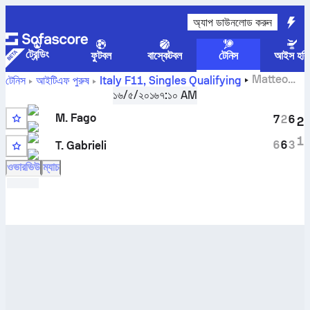
অ্যাপ ডাউনলোড করুন
ট্রেন্ডিং
ফুটবল
বাস্কেটবল
টেনিস
আইস হকি
Matteo
টেনিস
আইটিএফ পুরুষ
Italy F11, Singles Qualifying
Fago
বনাম
Tommaso Gabrieli
সরাসরি স্কোর এবং H2H ফলাফল
১৬/৫/২০১৬
৭:১০ AM
M. Fago
7
2
6
2
1
6
6
3
T. Gabrieli
ওভারভিউ
ম্যাচ