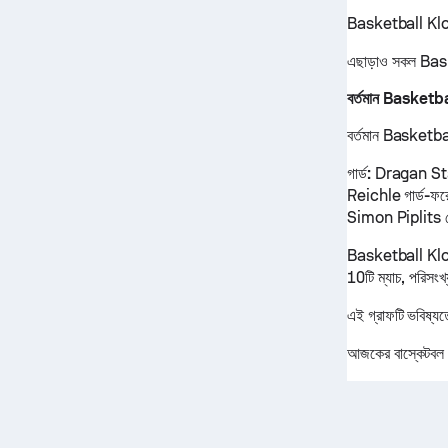
Basketball Klost
এছাড়াও সকল Bask
বর্তমান Basketb
বর্তমান Basketball
গার্ড:
Dragan Sta
Reichle
গার্ড-ফর
Simon Piplits
Basketball Klost
10টি ম্যাচ, পরিসংখ
এই গ্রাফটি ভবিষ্য
আজকের বাস্কেটবল