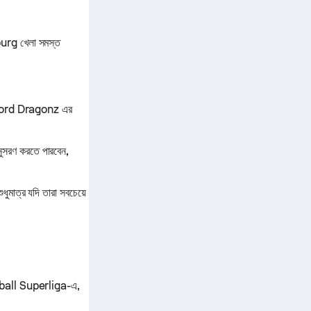
urg খেলা সমস্ত
 Nord Dragonz এর
ুসরণ করতে পারবেন,
মাত্র যদি তারা সবচেয়ে
tball Superliga-এ,