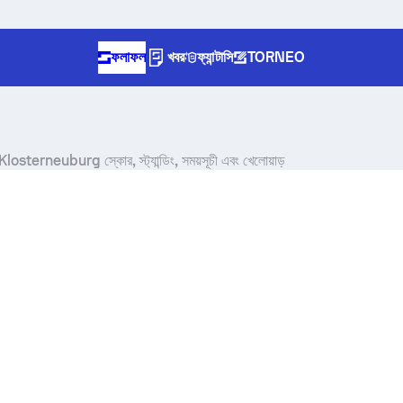
ফলাফল
খবর
ফ্যান্টাসি
TORNEO
sterneuburg স্কোর, স্ট্যান্ডিং, সময়সূচী এবং খেলোয়াড়
ype