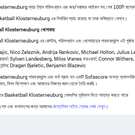
erneuburg ম্যাচ ট্যাব পরিসংখ্যান এবং জয়/পরাজয় আইকন সহ শেষ 100টি বাস্কেট
etball Klosterneuburg এর নির্ধারিত ম্যাচ রয়েছে যা তারা ভবিষ্যতে খেলবে।
all Klosterneuburg খেলোয়াড়
 Klosterneuburg এর রোস্টার, পরিসংখ্যান এবং খেলোয়াড়ের পারফরম্যান্স এই পৃষ্ঠায় 
jic, Nico Zeleznik, Andrija Rankovic, Michael Holton, Julius L
োয়ার্ড:
Sylven Landesberg, Milos Vranes
ফরওয়ার্ড:
Connor Withers, 
সেন্টার:
Dragan Bjeletic, Benjamin Blazevic
erneuburg পারফরম্যান্স এবং ফর্ম গ্রাফ হল একটি Sofascore অনন্য অ্যালগরিদম
্যান, বিশদ বিশ্লেষণ এবং আমাদের নিজস্ব জ্ঞান থেকে তৈরি করছি।
তের Basketball Klosterneuburg গেমগুলির পূর্বাভাস দিতে সাহায্য করতে পারে৷
 গেম এবং ফলাফলের জন্য আমাদের
বাস্তেটবল লাইভ স্কোর পেজ দেখুন
।