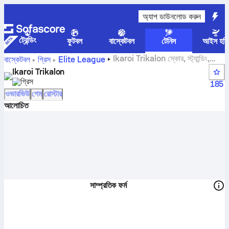
অ্যাপ ডাউনলোড করুন
ট্রেন্ডিং
ফুটবল
বাস্কেটবল
টেনিস
আইস হকি
Ikaroi Trikalon স্কোর, স্ট্যান্ডিং,
বাস্কেটবল
গ্রিস
Elite League
সময়সূচী এবং খেলোয়াড়
Ikaroi Trikalon
গ্রিস
185
ওভারভিউ
গেম
রোস্টার
আলোচিত
সাম্প্রতিক ফর্ম