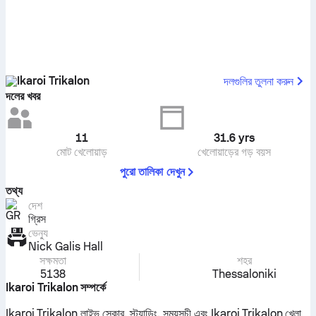
Ikaroi Trikalon
দলগুলির তুলনা করুন
দলের খবর
11
31.6
yrs
মোট খেলোয়াড়
খেলোয়াড়ের গড় বয়স
পুরো তালিকা দেখুন
তথ্য
দেশ
গ্রিস
ভেন্যু
Nick Galis Hall
সক্ষমতা
শহর
5138
Thessaloniki
Ikaroi Trikalon সম্পর্কে
Ikaroi Trikalon লাইভ স্কোর, স্ট্যান্ডিং, সময়সূচী এবং Ikaroi Trikalon খেলা