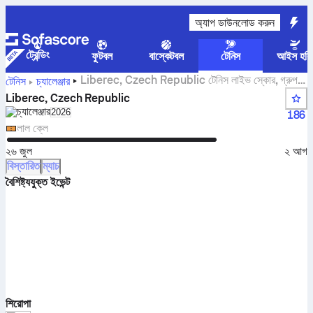
অ্যাপ ডাউনলোড করুন
ট্রেন্ডিং
ফুটবল
বাস্কেটবল
টেনিস
আইস হকি
Liberec, Czech Republic টেনিস লাইভ স্কোর, গ্রুপ
টেনিস
চ্যালেঞ্জার
ফলাফল এবং ম্যাচ
Liberec, Czech Republic
চ্যালেঞ্জার
Select season in unique tournament header
2026
186
লাল ক্লে
২৬ জুল
২ আগ
বিস্তারিত
ম্যাচ
বৈশিষ্ট্যযুক্ত ইভেন্ট
শিরোপা