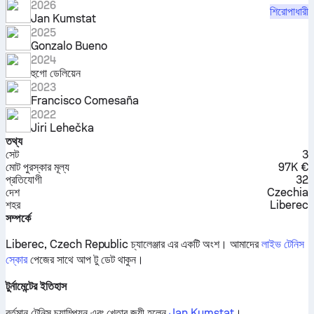
2026
শিরোপাধারী
Jan Kumstat
2025
Gonzalo Bueno
2024
হুগো ডেলিয়েন
2023
Francisco Comesaña
2022
Jiri Lehečka
তথ্য
সেট
3
মোট পুরস্কার মূল্য
97K €
প্রতিযোগী
32
দেশ
Czechia
শহর
Liberec
সম্পর্কে
Liberec, Czech Republic চ্যালেঞ্জার এর একটি অংশ।
আমাদের
লাইভ টেনিস
স্কোর
পেজের সাথে আপ টু ডেট থাকুন।
টুর্নামেন্টের ইতিহাস
বর্তমান টেনিস চ্যাম্পিয়ন এবং খেতাব জয়ী হলেন
Jan Kumstat
।