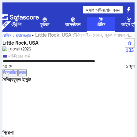
অ্যাপ ডাউনলোড করুন
ট্রেন্ডিং
ফুটবল
বাস্কেটবল
টেনিস
আইস হকি
Little Rock, USA টেনিস লাইভ স্কোর, গ্রুপ ফলাফল এবং
টেনিস
চ্যালেঞ্জার
ম্যাচ
Little Rock, USA
চ্যালেঞ্জার
Select season in unique tournament header
2026
133
আউটডোর হার্ড
২৪ মে
১ জুন
বিস্তারিত
ম্যাচ
বৈশিষ্ট্যযুক্ত ইভেন্ট
শিরোপা