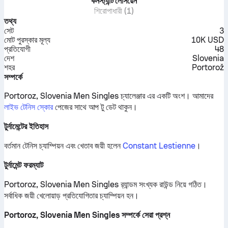
কনস্ট্যান্ট লেসিয়েন
শিরোপাধারী (1)
তথ্য
সেট
3
মোট পুরস্কার মূল্য
10K USD
প্রতিযোগী
48
দেশ
Slovenia
শহর
Portorož
সম্পর্কে
Portoroz, Slovenia Men Singles চ্যালেঞ্জার এর একটি অংশ।
আমাদের
লাইভ টেনিস স্কোর
পেজের সাথে আপ টু ডেট থাকুন।
টুর্নামেন্টের ইতিহাস
বর্তমান টেনিস চ্যাম্পিয়ন এবং খেতাব জয়ী হলেন
Constant Lestienne
।
টুর্নামেন্ট ফরম্যাট
Portoroz, Slovenia Men Singles র‍্যান্ডম সংখ্যক রাউন্ড নিয়ে গঠিত।
সর্বাধিক জয়ী খেলোয়াড় প্রতিযোগিতার চ্যাম্পিয়ন হন।
Portoroz, Slovenia Men Singles সম্পর্কে সেরা প্রশ্ন