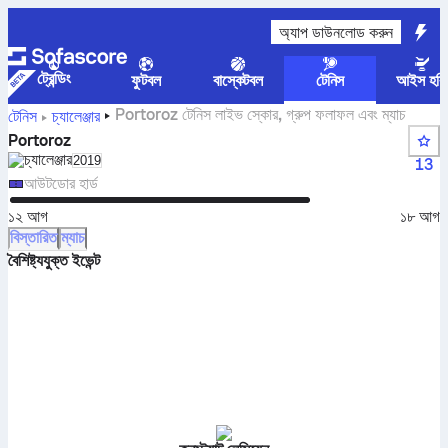
অ্যাপ ডাউনলোড করুন
ট্রেন্ডিং
ফুটবল
বাস্কেটবল
টেনিস
আইস হকি
Portoroz টেনিস লাইভ স্কোর, গ্রুপ ফলাফল এবং ম্যাচ
টেনিস
চ্যালেঞ্জার
Portoroz
চ্যালেঞ্জার
Select season in unique tournament header
2019
13
আউটডোর হার্ড
১২ আগ
১৮ আগ
বিস্তারিত
ম্যাচ
বৈশিষ্ট্যযুক্ত ইভেন্ট